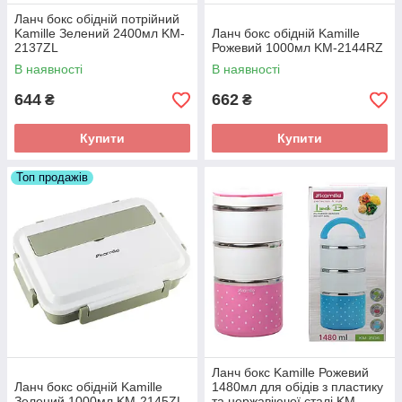
Ланч бокс обідній потрійний
Kamille Зелений 2400мл KM-
Ланч бокс обідній Kamille
2137ZL
Рожевий 1000мл KM-2144RZ
В наявності
В наявності
644
662
₴
₴
Купити
Купити
Топ продажів
Ланч бокс Kamille Рожевий
Ланч бокс обідній Kamille
1480мл для обідів з пластику
Зелений 1000мл KM-2145ZL
та нержавіючої сталі KM-