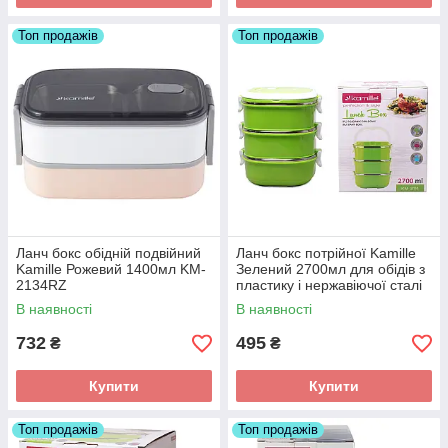
Топ продажів
Топ продажів
Ланч бокс обідній подвійний
Ланч бокс потрійної Kamille
Kamille Рожевий 1400мл KM-
Зелений 2700мл для обідів з
2134RZ
пластику і нержавіючої сталі
KM-2114
В наявності
В наявності
732
495
₴
₴
Купити
Купити
Топ продажів
Топ продажів