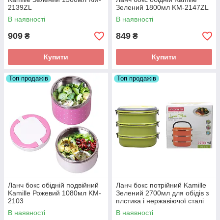
2139ZL
Зелений 1800мл KM-2147ZL
В наявності
В наявності
909
849
₴
₴
Купити
Купити
Топ продажів
Топ продажів
Ланч бокс обідній подвійний
Ланч бокс потрійний Kamille
Kamille Рожевий 1080мл KM-
Зелений 2700мл для обідів з
2103
плстика і нержавіючої сталі
KM-2110
В наявності
В наявності