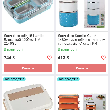
Ланч бокс обідній Kamille
Ланч бокс Kamille Синій
Блакитний 1200мл KM-
1480мл для обідів з пластику
2146GL
та нержавіючої сталі KM-
2104
В наявності
В наявності
744
413
₴
₴
Купити
Купити
Топ продажів
Топ продажів