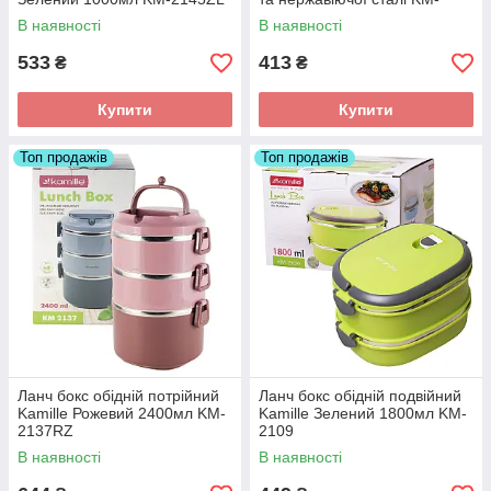
2104
В наявності
В наявності
533
413
₴
₴
Купити
Купити
Топ продажів
Топ продажів
Ланч бокс обідній потрійний
Ланч бокс обідній подвійний
Kamille Рожевий 2400мл KM-
Kamille Зелений 1800мл KM-
2137RZ
2109
В наявності
В наявності