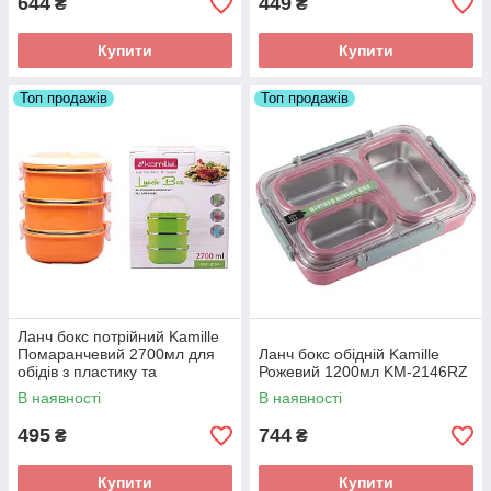
644
449
₴
₴
Купити
Купити
Топ продажів
Топ продажів
Ланч бокс потрійний Kamille
Помаранчевий 2700мл для
Ланч бокс обідній Kamille
обідів з пластику та
Рожевий 1200мл KM-2146RZ
нержавіючої сталі KM-2114
В наявності
В наявності
495
744
₴
₴
Купити
Купити