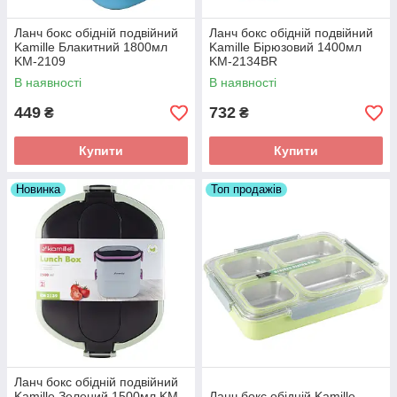
Ланч бокс обідній подвійний
Ланч бокс обідній подвійний
Kamille Блакитний 1800мл
Kamille Бірюзовий 1400мл
KM-2109
KM-2134BR
В наявності
В наявності
449
732
₴
₴
Купити
Купити
Новинка
Топ продажів
Ланч бокс обідній подвійний
Kamille Зелений 1500мл KM-
Ланч бокс обідній Kamille