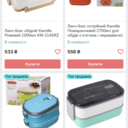
Ланч бокс потрійний Kamille
Ланч бокс обідній Kamille
Помаранчевий 2700мл для
Рожевий 1000мл KM-2145RZ
обідів з плстика і нержавіючої
сталі KM-2110
В наявності
В наявності
533
558
₴
₴
Купити
Купити
Топ продажів
Топ продажів