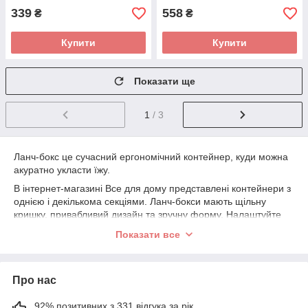
339
558
₴
₴
Купити
Купити
Показати ще
1
/ 3
Ланч-бокс це сучасний ергономічний контейнер, куди можна
акуратно укласти їжу.
В інтернет-магазині Все для дому представлені контейнери з
однією і декількома секціями. Ланч-бокси мають щільну
кришку, привабливий дизайн та зручну форму. Налаштуйте
фільтри за виробником або кольором, і визначтеся з вибором
Показати все
моделі, що ідеально підходить за вашими параметрами.
Місткість легко брати на роботу, до школи або на пікнік.
Контейнери дають можливість перекусити або повноцінно
Про нас
пообідати будь-де. А ще вони допомагають вести здоровий
спосіб життя.
92% позитивних з 331 відгука за рік