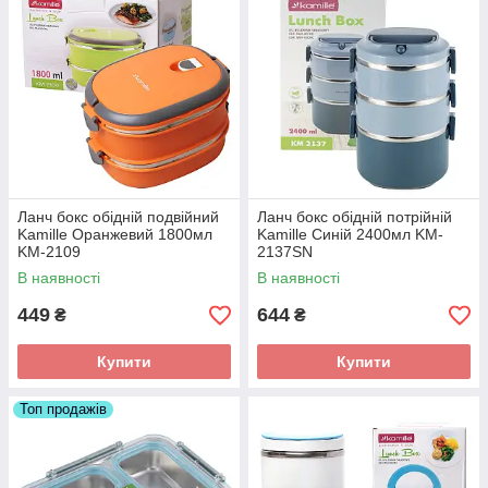
Ланч бокс обідній подвійний
Ланч бокс обідній потрійній
Kamille Оранжевий 1800мл
Kamille Синій 2400мл KM-
KM-2109
2137SN
В наявності
В наявності
449
644
₴
₴
Купити
Купити
Топ продажів