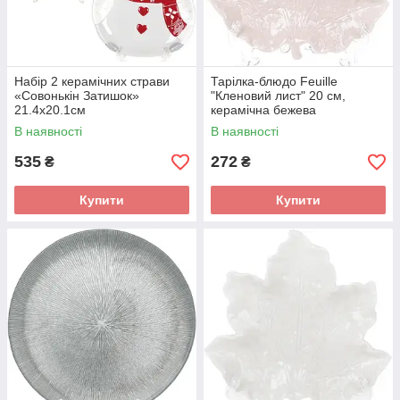
Набір 2 керамічних страви
Тарілка-блюдо Feuille
«Совонькін Затишок»
"Кленовий лист" 20 см,
21.4х20.1см
керамічна бежева
В наявності
В наявності
535
272
₴
₴
Купити
Купити