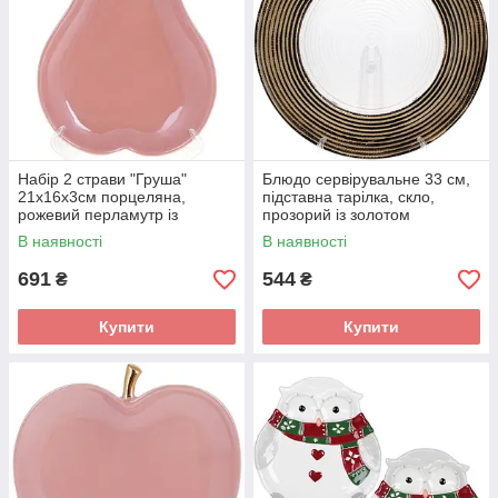
Набір 2 страви "Груша"
Блюдо сервірувальне 33 см,
21х16х3см порцеляна,
підставна тарілка, скло,
рожевий перламутр із
прозорий із золотом
золотом
В наявності
В наявності
691
544
₴
₴
Купити
Купити