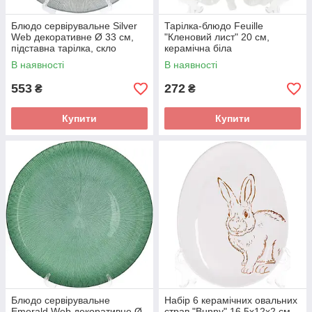
Блюдо сервірувальне Silver
Тарілка-блюдо Feuille
Web декоративне Ø 33 см,
"Кленовий лист" 20 см,
підставна тарілка, скло
керамічна біла
В наявності
В наявності
553
272
₴
₴
Купити
Купити
Блюдо сервірувальне
Набір 6 керамічних овальних
Emerald Web декоративне Ø
страв "Bunny" 16.5х12х2 см,