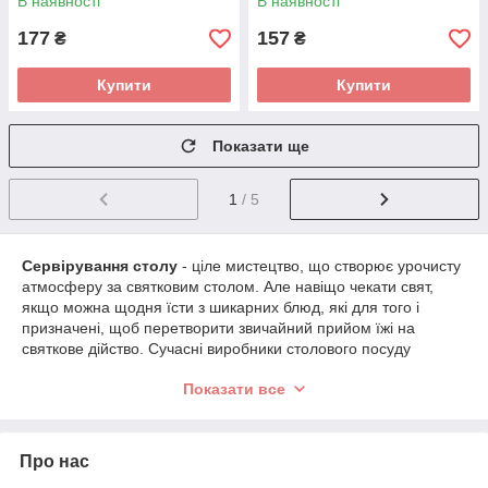
В наявності
В наявності
177
157
₴
₴
Купити
Купити
Показати ще
1
/ 5
Сервірування столу
- ціле мистецтво, що створює урочисту
атмосферу за святковим столом. Але навіщо чекати свят,
якщо можна щодня їсти з шикарних блюд, які для того і
призначені, щоб перетворити звичайний прийом їжі на
святкове дійство. Сучасні виробники столового посуду
перевершили себе, створивши страви з різних матеріалів,
Показати все
надавши їм різноманітні форми і виконавши в будь-якому
кольорі. Вся ця пишнота (форм, фарб) у великому
асортименті представлена в інтернет-магазині
"Все для
дому"
.
Про нас
Матеріали для святкового посуду