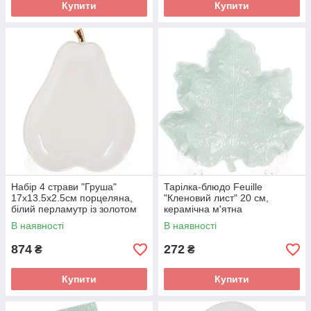
Купити
Купити
Набір 4 страви "Груша"
Тарілка-блюдо Feuille
17х13.5х2.5см порцеляна,
"Кленовий лист" 20 см,
білий перламутр із золотом
керамічна м'ятна
В наявності
В наявності
874
272
₴
₴
Купити
Купити