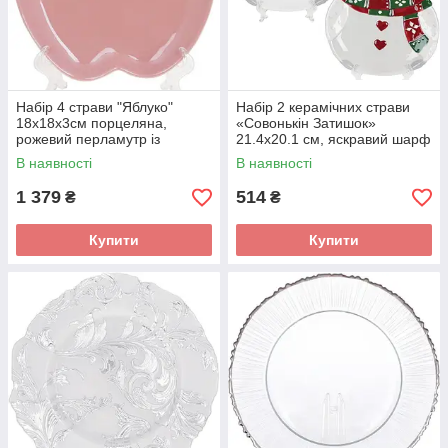
Набір 4 страви "Яблуко"
Набір 2 керамічних страви
18х18х3см порцеляна,
«Совонькін Затишок»
рожевий перламутр із
21.4х20.1 см, яскравий шарф
золотом
В наявності
В наявності
1 379
514
₴
₴
Купити
Купити