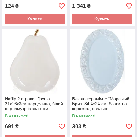
124
1 341
₴
₴
Купити
Купити
Набір 2 страви "Груша"
Блюдо керамічне "Морський
21х16х3см порцеляна, білий
Бриз" 34.4х24 см, блакитна
перламутр із золотом
кераміка, овальне
В наявності
В наявності
691
303
₴
₴