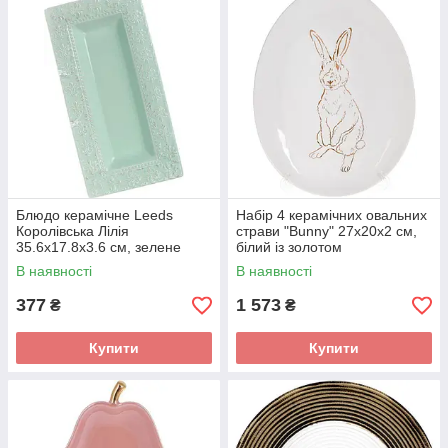
Блюдо керамічне Leeds
Набір 4 керамічних овальних
Королівська Лілія
страви "Bunny" 27х20х2 см,
35.6х17.8х3.6 см, зелене
білий із золотом
В наявності
В наявності
377
1 573
₴
₴
Купити
Купити