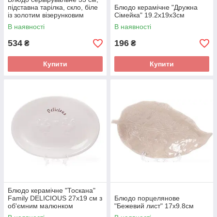
підставна тарілка, скло, біле
Блюдо керамічне "Дружна
із золотим візерунковим
Сімейка" 19.2х19х3см
кантом
В наявності
В наявності
534
196
₴
₴
Купити
Купити
Блюдо керамічне "Тоскана"
Family DELICIOUS 27х19 см з
Блюдо порцелянове
об'ємним малюнком
"Бежевий лист" 17х9.8см