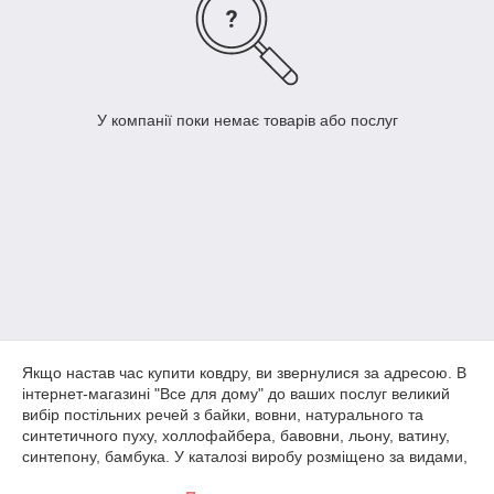
У компанії поки немає товарів або послуг
Якщо настав час купити ковдру, ви звернулися за адресою. В
інтернет-магазині "Все для дому" до ваших послуг великий
вибір постільних речей з байки, вовни, натурального та
синтетичного пуху, холлофайбера, бавовни, льону, ватину,
синтепону, бамбука. У каталозі виробу розміщено за видами,
забезпечені детальними описами та фото, тому ви легко