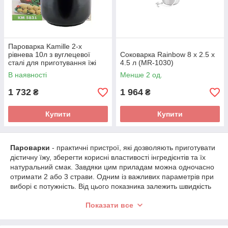
Пароварка Kamille 2-х
рівнева 10л з вуглецевої
Соковарка Rainbow 8 x 2.5 x
сталі для приготування їжі
4.5 л (MR-1030)
для індукції і газу KM-5831
В наявності
Менше 2 од.
1 732
1 964
₴
₴
Купити
Купити
Пароварки
- практичні пристрої, які дозволяють приготувати
дієтичну їжу, зберегти корисні властивості інгредієнтів та їх
натуральний смак. Завдяки цим приладам можна одночасно
отримати 2 або 3 страви. Одним із важливих параметрів при
виборі є потужність. Від цього показника залежить швидкість
термічної обробки продуктів.
Показати все
Пароварки з функцією відкладеного старту підійдуть для
зайнятих користувачів: до певного терміну на вас чекатиме