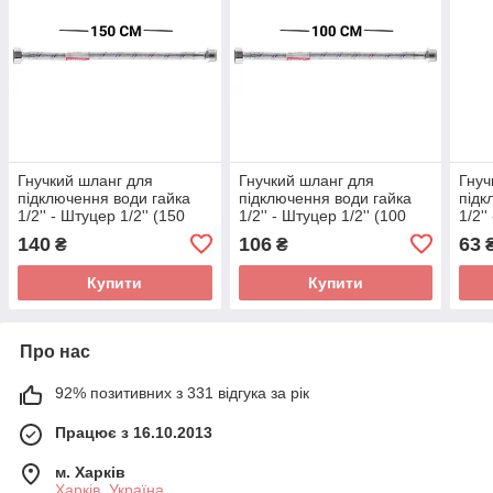
Гнучкий шланг для
Гнучкий шланг для
Гнуч
підключення води гайка
підключення води гайка
підк
1/2'' - Штуцер 1/2'' (150
1/2'' - Штуцер 1/2'' (100
1/2''
см) (силик. оболонка)
см) (силик. оболонка)
обол
140
106
63
₴
₴
Zerix (ZX3024)
Zerix (ZX3022)
(ZX3
Купити
Купити
Про нас
92% позитивних з 331 відгука за рік
Працює з 16.10.2013
м. Харків
Харків, Україна