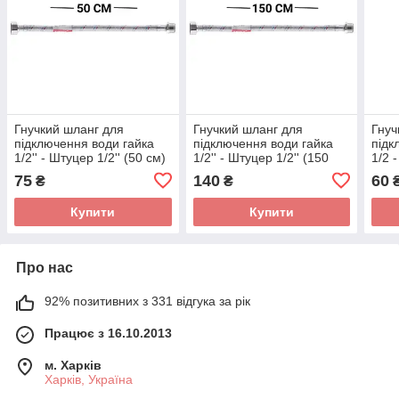
Гнучкий шланг для
Гнучкий шланг для
Гнуч
підключення води гайка
підключення води гайка
підк
1/2'' - Штуцер 1/2'' (50 см)
1/2'' - Штуцер 1/2'' (150
1/2 
(силик. оболонка) Zerix
см) (силик. оболонка)
(сил
75
140
60
₴
₴
(ZX3019)
Zerix (ZX3024)
(ZX3
Купити
Купити
Про нас
92% позитивних з 331 відгука за рік
Працює з 16.10.2013
м. Харків
Харків, Україна