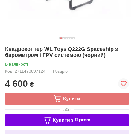
Квадрокоптер WL Toys Q222G Spaceship з
барометром і FPV системою (чорний)
В наявності
Код: 2711473897124
Роздріб
4 600
₴
Купити
або
Купити з