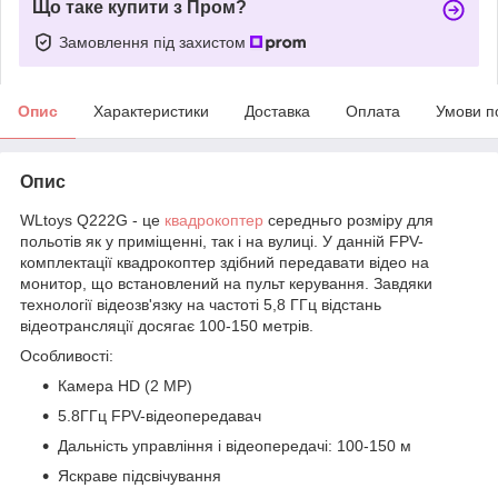
Що таке купити з Пром?
Замовлення під захистом
Опис
Характеристики
Доставка
Оплата
Умови п
Опис
WLtoys Q222G - це
квадрокоптер
середньго розміру для
польотів як у приміщенні, так і на вулиці. У данній FPV-
комплектації квадрокоптер здібний передавати відео на
монитор, що встановлений на пульт керування. Завдяки
технології відеозв'язку на частоті 5,8 ГГц відстань
відеотрансляції досягає 100-150 метрів.
Особливості:
Камера HD (2 MP)
5.8ГГц FPV-відеопередавач
Дальність управління і відеопередачі: 100-150 м
Яскраве підсвічування