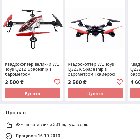
Квадрокоптер великий WL
Квадрокоптер WL Toys
Квад
Toys Q212 Spaceship з
Q222K Spaceship з
Q222
барометром
барометром і камерою
баро
Wi-Fi (чорний)
сист
3 500
3 500
4 6
₴
₴
Купити
Купити
Про нас
92% позитивних з 331 відгука за рік
Працює з 16.10.2013