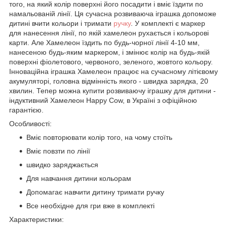
того, на який колір поверхні його посадити і вміє їздити по
намальованій лінії. Ця сучасна розвиваюча іграшка допоможе
дитині вчити кольори і тримати
ручку
. У комплекті є маркер
для нанесення лінії, по якій хамелеон рухається і кольорові
карти. Але Хамелеон їздить по будь-чорної лінії 4-10 мм,
нанесеною будь-яким маркером, і змінює колір на будь-якій
поверхні фіолетового, червоного, зеленого, жовтого кольору.
Інноваційна іграшка Хамелеон працює на сучасному літієвому
акумуляторі, головна відмінність якого - швидка зарядка, 20
хвилин. Тепер можна купити розвиваючу іграшку для дитини -
індуктивний Хамелеон Happy Cow, в Україні з офіційною
гарантією.
Особливості:
Вміє повторювати колір того, на чому стоїть
Вміє повзти по лінії
швидко заряджається
Для навчання дитини кольорам
Допомагає навчити дитину тримати ручку
Все необхідне для гри вже в комплекті
Характеристики: