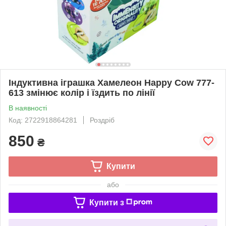
Індуктивна іграшка Хамелеон Happy Cow 777-
613 змінює колір і їздить по лінії
В наявності
Код: 2722918864281
Роздріб
850
₴
Купити
або
Купити з