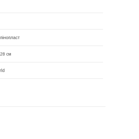
 пінопласт
 28 см
rld