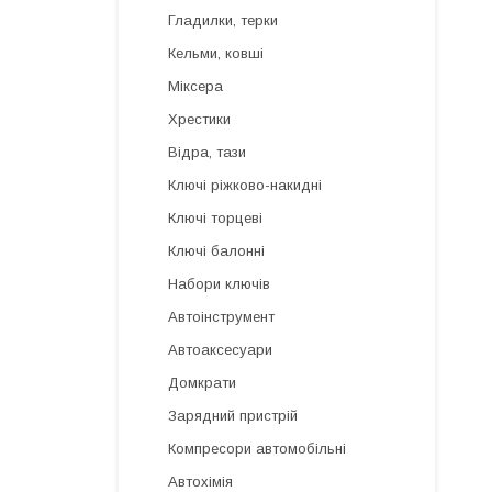
Гладилки, терки
Кельми, ковші
Міксера
Хрестики
Відра, тази
Ключі ріжково-накидні
Ключі торцеві
Ключі балонні
Набори ключів
Автоінструмент
Автоаксесуари
Домкрати
Зарядний пристрій
Компресори автомобільні
Автохімія