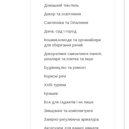
Домашній текстиль
Декор та освітлення
Сантехніка та Опалення
Дача, сад і город
Кошики,комоди та органайзери
для зберігання речей
Декоративні самоклеючі панелі,
шпалери та плитка та інше
Будівництво та ремонт
Корисні речі
Хобі-туризм
Іграшки
Все для гаджетів і не лише
Змішувачі та комплектуючі
Запірно-регулююча арматура
Аксесуари для ванної кімнати