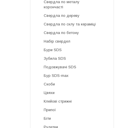
Свердла по металу
корончасті
Свердла по дереву
Свердла по склу та кераміці
Свердла по бетону
Набір свердел
Бури SDS
Зубила SDS
Подовжувачі SDS
Бур SDS-max
Скоби
Цвяхи
Клейові стрижні
Припої
Біти
Рулетки