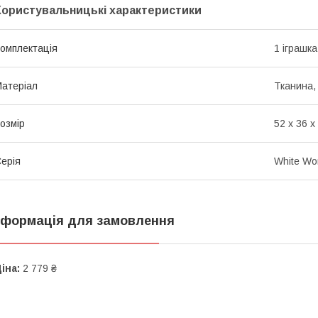
Користувальницькі характеристики
омплектація
1 іграшка
атеріал
Тканина,
озмір
52 х 36 х
ерія
White Wo
нформація для замовлення
іна:
2 779 ₴