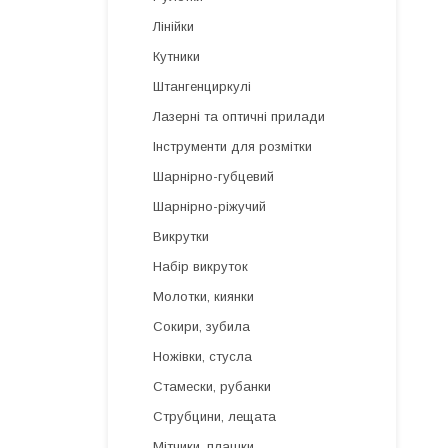
Лінійки
Кутники
Штангенциркулі
Лазерні та оптичні прилади
Інструменти для розмітки
Шарнірно-губцевий
Шарнірно-ріжучий
Викрутки
Набір викруток
Молотки, киянки
Сокири, зубила
Ножівки, стусла
Стамески, рубанки
Струбцини, лещата
Мітчики, плашки