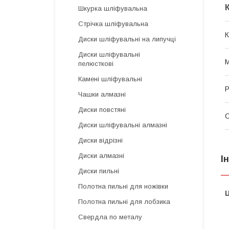
Шкурка шліфувальна
Стрічка шліфувальна
К
Диски шліфувальні на липучці
Диски шліфувальні
М
пелюсткові
Камені шліфувальні
Р
Чашки алмазні
Диски повстяні
С
Диски шліфувальні алмазні
Диски відрізні
Диски алмазні
І
Диски пильні
Полотна пильні для ножівки
Ц
Полотна пильні для лобзика
Свердла по металу