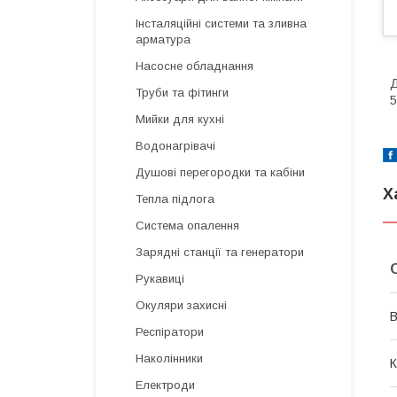
Інсталяційні системи та зливна
арматура
Насосне обладнання
Труби та фітинги
5
Мийки для кухні
Водонагрівачі
Душові перегородки та кабіни
Х
Тепла підлога
Система опалення
Зарядні станції та генератори
Рукавиці
Окуляри захисні
В
Респіратори
Наколінники
К
Електроди