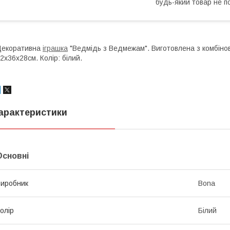
будь-який товар не п
Декоративна
іграшка
"Ведмідь з Ведмежам". Виготовлена з комбінова
2х36х28см. Колір: білий.
арактеристики
Основні
иробник
Bona
олір
Білий