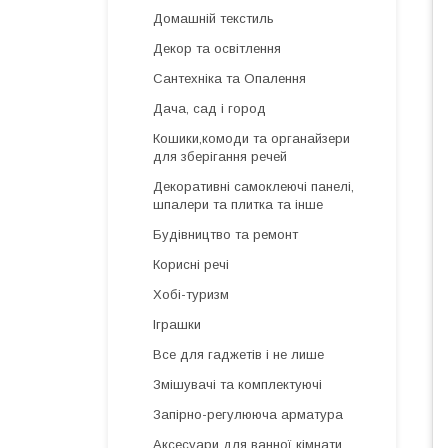
Домашній текстиль
Декор та освітлення
Сантехніка та Опалення
Дача, сад і город
Кошики,комоди та органайзери
для зберігання речей
Декоративні самоклеючі панелі,
шпалери та плитка та інше
Будівництво та ремонт
Корисні речі
Хобі-туризм
Іграшки
Все для гаджетів і не лише
Змішувачі та комплектуючі
Запірно-регулююча арматура
Аксесуари для ванної кімнати