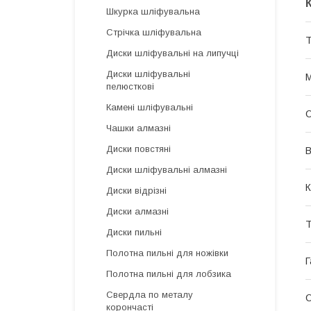
Шкурка шліфувальна
Стрічка шліфувальна
Т
Диски шліфувальні на липучці
Диски шліфувальні
М
пелюсткові
Камені шліфувальні
О
Чашки алмазні
Диски повстяні
В
Диски шліфувальні алмазні
К
Диски відрізні
Диски алмазні
Т
Диски пильні
Полотна пильні для ножівки
Г
Полотна пильні для лобзика
Свердла по металу
О
корончасті