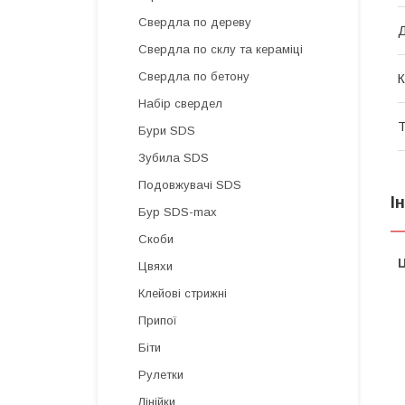
Свердла по дереву
Д
Свердла по склу та кераміці
Свердла по бетону
К
Набір свердел
Т
Бури SDS
Зубила SDS
Подовжувачі SDS
І
Бур SDS-max
Скоби
Ц
Цвяхи
Клейові стрижні
Припої
Біти
Рулетки
Лінійки