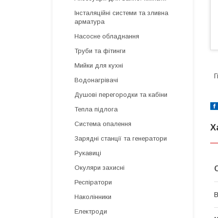
Інсталяційні системи та зливна
арматура
Насосне обладнання
Труби та фітинги
Мийки для кухні
Г
Водонагрівачі
Душові перегородки та кабіни
Тепла підлога
Система опалення
Х
Зарядні станції та генератори
Рукавиці
Окуляри захисні
Респіратори
В
Наколінники
Електроди