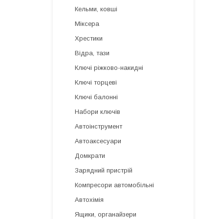
Кельми, ковші
Міксера
Хрестики
Відра, тази
Ключі ріжково-накидні
Ключі торцеві
Ключі балонні
Набори ключів
Автоінструмент
Автоаксесуари
Домкрати
Зарядний пристрій
Компресори автомобільні
Автохімія
Ящики, органайзери