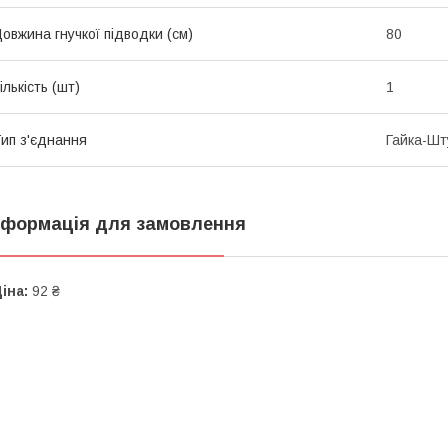
овжина гнучкої підводки (см)
80
ількість (шт)
1
ип з'єднання
Гайка-Шт
нформація для замовлення
іна:
92 ₴