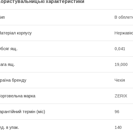
Користувальницькі характеристики
ип
В обплет
атеріал корпусу
Нержавію
бсяг ящ.
0,041
ага ящ.
19,000
раїна бренду
Чехія
орговельна марка
ZERIX
арантійний термін (міс)
96
д. в упак.
140