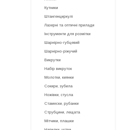
Кутники
Штангенциркулі
Лазерні та оптичні прилади
Інструменти для розмітки
Шарнірно-губцевий
Шарнірно-ріжучий
Викрутки
Набір викруток
Молотки, киянки
Сокири, зубила
Ножівки, стусла
Стамески, рубанки
Струбцини, лещата
Мітчики, плашки
Напилки, щітки