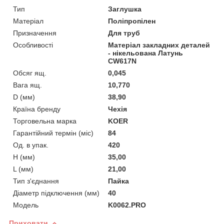
Тип
Заглушка
Матеріал
Поліпропілен
Призначення
Для труб
Особливості
Матеріал закладних деталей
- нікельована Латунь
CW617N
Обсяг ящ.
0,045
Вага ящ.
10,770
D (мм)
38,90
Країна бренду
Чехія
Торговельна марка
KOER
Гарантійний термін (міс)
84
Од. в упак.
420
H (мм)
35,00
L (мм)
21,00
Тип з'єднання
Пайка
Діаметр підключення (мм)
40
Мoдель
K0062.PRO
Приховати