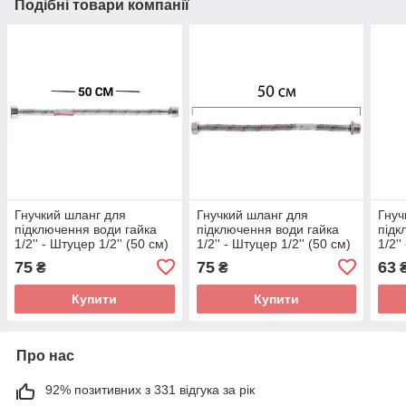
Подібні товари компанії
Гнучкий шланг для
Гнучкий шланг для
Гнуч
підключення води гайка
підключення води гайка
підк
1/2'' - Штуцер 1/2'' (50 см)
1/2'' - Штуцер 1/2'' (50 см)
1/2''
(силик. оболонка) Zerix
Zerix (ZX1562)
обол
75
75
63
₴
₴
(ZX3019)
(ZX3
Купити
Купити
Про нас
92% позитивних з 331 відгука за рік