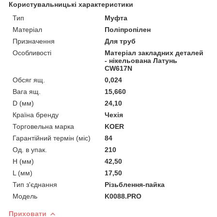
Користувальницькі характеристики
Тип
Муфта
Матеріал
Поліпропілен
Призначення
Для труб
Особливості
Матеріал закладних деталей
- нікельована Латунь
CW617N
Обсяг ящ.
0,024
Вага ящ.
15,660
D (мм)
24,10
Країна бренду
Чехія
Торговельна марка
KOER
Гарантійний термін (міс)
84
Од. в упак.
210
H (мм)
42,50
L (мм)
17,50
Тип з'єднання
Різьблення-пайка
Мoдель
K0088.PRO
Приховати