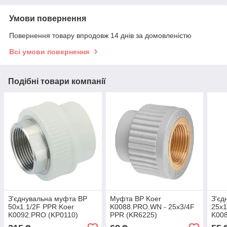
Умови повернення
Повернення товару впродовж 14 днів за домовленістю
Всі умови повернення
Подібні товари компанії
З'єднувальна муфта ВР
Муфта ВР Koer
З'єд
50x1.1/2F PPR Koer
K0088.PRO.WN - 25х3/4F
25x1
K0092.PRO (KP0110)
PPR (KR6225)
K00