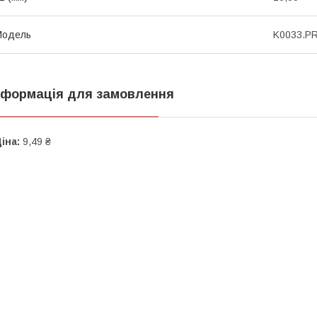
Мoдель
K0033.P
нформація для замовлення
іна:
9,49 ₴