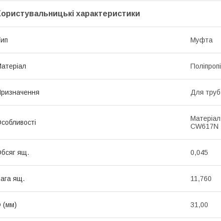
Користувальницькі характеристики
ип
Муфта
атеріал
Поліпроп
ризначення
Для труб
Матеріал
собливості
CW617N
бсяг ящ.
0,045
ага ящ.
11,760
 (мм)
31,00