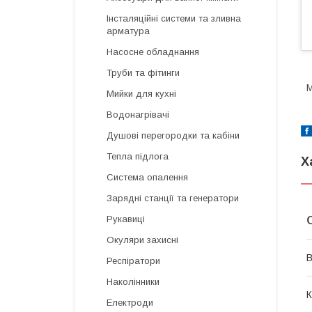
Інсталяційні системи та зливна
арматура
Насосне обладнання
Труби та фітинги
М
Мийки для кухні
Водонагрівачі
Душові перегородки та кабіни
Тепла підлога
Х
Система опалення
Зарядні станції та генератори
Рукавиці
Окуляри захисні
В
Респіратори
Наколінники
К
Електроди