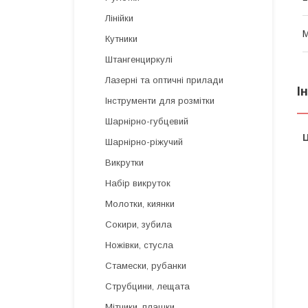
Лінійки
Кутники
Штангенциркулі
Лазерні та оптичні прилади
І
Інструменти для розмітки
Шарнірно-губцевий
Ц
Шарнірно-ріжучий
Викрутки
Набір викруток
Молотки, киянки
Сокири, зубила
Ножівки, стусла
Стамески, рубанки
Струбцини, лещата
Мітчики, плашки