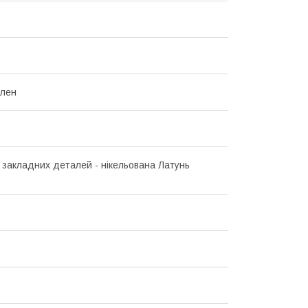
ілен
 закладних деталей - нікельована Латунь