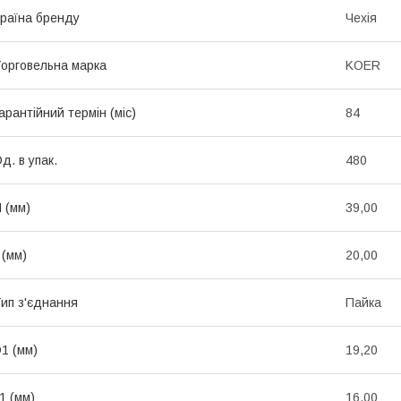
раїна бренду
Чехія
орговельна марка
KOER
арантійний термін (міс)
84
д. в упак.
480
 (мм)
39,00
 (мм)
20,00
ип з'єднання
Пайка
1 (мм)
19,20
1 (мм)
16,00