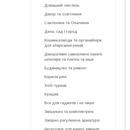
Домашній текстиль
Декор та освітлення
Сантехніка та Опалення
Дача, сад і город
Кошики,комоди та органайзери
для зберігання речей
Декоративні самоклеючі панелі,
шпалери та плитка та інше
Будівництво та ремонт
Корисні речі
Хобі-туризм
Іграшки
Все для гаджетів і не лише
Змішувачі та комплектуючі
Запірно-регулююча арматура
Аксесуари для ванної кімнати