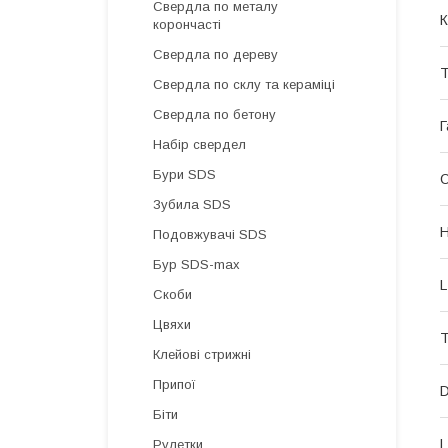
Свердла по металу
К
корончасті
Свердла по дереву
Т
Свердла по склу та кераміці
Свердла по бетону
Г
Набір свердел
Бури SDS
О
Зубила SDS
H
Подовжувачі SDS
Бур SDS-max
L
Скоби
Цвяхи
Т
Клейові стрижні
Припої
D
Біти
L
Рулетки