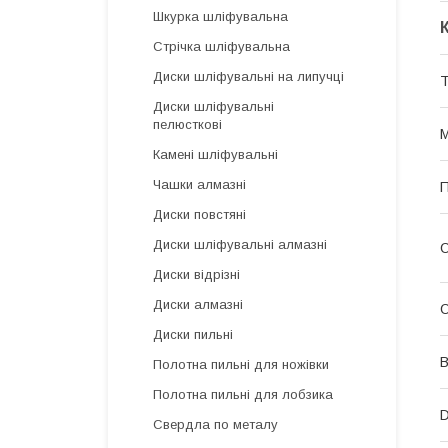
Шкурка шліфувальна
Стрічка шліфувальна
Диски шліфувальні на липучці
Т
Диски шліфувальні
пелюсткові
М
Камені шліфувальні
Чашки алмазні
П
Диски повстяні
Диски шліфувальні алмазні
О
Диски відрізні
Диски алмазні
О
Диски пильні
В
Полотна пильні для ножівки
Полотна пильні для лобзика
D
Свердла по металу