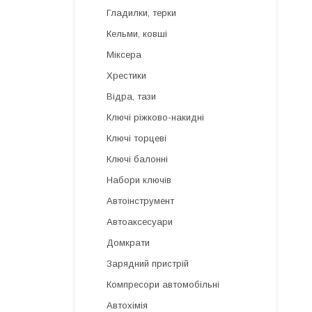
Гладилки, терки
Кельми, ковші
Міксера
Хрестики
Відра, тази
Ключі ріжково-накидні
Ключі торцеві
Ключі балонні
Набори ключів
Автоінструмент
Автоаксесуари
Домкрати
Зарядний пристрій
Компресори автомобільні
Автохімія