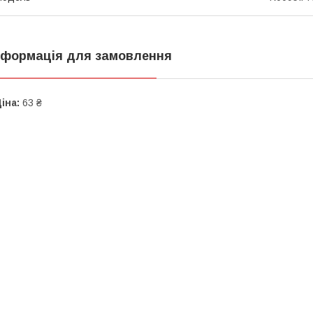
нформація для замовлення
іна:
63 ₴