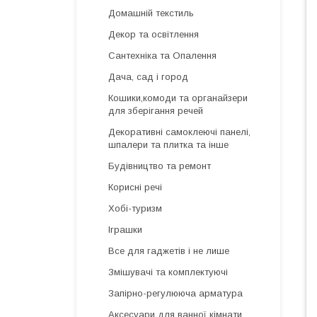
Домашній текстиль
Декор та освітлення
Сантехніка та Опалення
Дача, сад і город
Кошики,комоди та органайзери
для зберігання речей
Декоративні самоклеючі панелі,
шпалери та плитка та інше
Будівництво та ремонт
Корисні речі
Хобі-туризм
Іграшки
Все для гаджетів і не лише
Змішувачі та комплектуючі
Запірно-регулююча арматура
Аксесуари для ванної кімнати