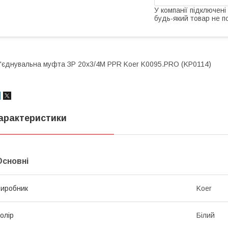
У компанії підключені
будь-який товар не п
'єднувальна муфта ЗР 20x3/4M PPR Koer K0095.PRO (KP0114)
арактеристики
Основні
иробник
Koer
олір
Білий