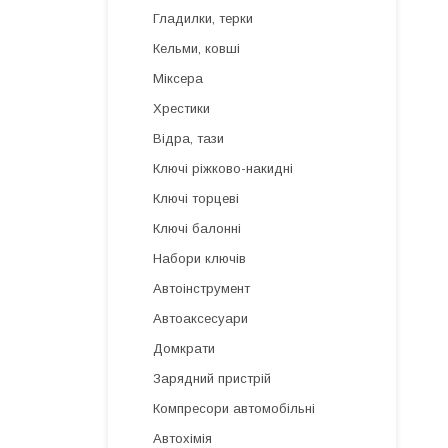
Гладилки, терки
Кельми, ковші
Міксера
Хрестики
Відра, тази
Ключі ріжково-накидні
Ключі торцеві
Ключі балонні
Набори ключів
Автоінструмент
Автоаксесуари
Домкрати
Зарядний пристрій
Компресори автомобільні
Автохімія