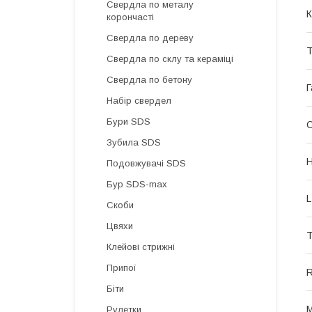
Свердла по металу
К
корончасті
Свердла по дереву
Т
Свердла по склу та кераміці
Свердла по бетону
Г
Набір свердел
Бури SDS
О
Зубила SDS
H
Подовжувачі SDS
Бур SDS-max
L
Скоби
Цвяхи
Т
Клейові стрижні
Припої
R
Біти
Рулетки