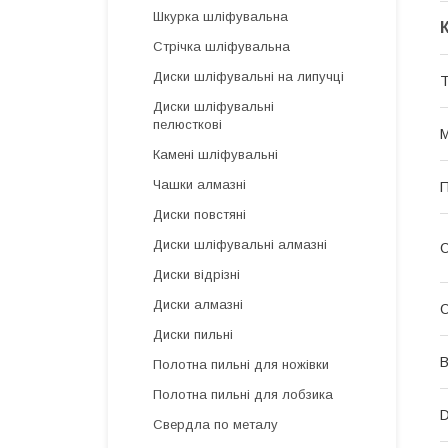
Шкурка шліфувальна
Стрічка шліфувальна
Диски шліфувальні на липучці
Т
Диски шліфувальні
пелюсткові
М
Камені шліфувальні
Чашки алмазні
П
Диски повстяні
Диски шліфувальні алмазні
О
Диски відрізні
Диски алмазні
О
Диски пильні
В
Полотна пильні для ножівки
Полотна пильні для лобзика
D
Свердла по металу