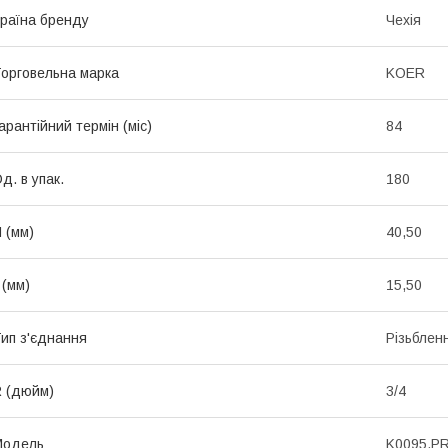
раїна бренду
Чехія
орговельна марка
KOER
арантійний термін (міс)
84
д. в упак.
180
 (мм)
40,50
 (мм)
15,50
ип з'єднання
Різьблен
 (дюйм)
3/4
Мoдель
K0095.P