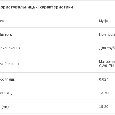
Користувальницькі характеристики
ип
Муфта
атеріал
Поліпроп
ризначення
Для труб
Матеріал
собливості
CW617N
бсяг ящ.
0,024
ага ящ.
13,700
 (мм)
19,20