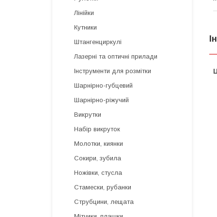
Лінійки
Кутники
І
Штангенциркулі
Лазерні та оптичні прилади
Ц
Інструменти для розмітки
Шарнірно-губцевий
Шарнірно-ріжучий
Викрутки
Набір викруток
Молотки, киянки
Сокири, зубила
Ножівки, стусла
Стамески, рубанки
Струбцини, лещата
Мітчики, плашки