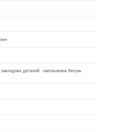
ілен
 закладних деталей - нікельована Латунь