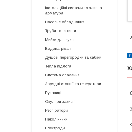
Інсталяційні системи та зливна
арматура
Насосне обладнання
Труби та фітинги
З
Мийки для кухні
Водонагрівачі
Душові перегородки та кабіни
Тепла підлога
Х
Система опалення
Зарядні станції та генератори
Рукавиці
Окуляри захисні
В
Респіратори
Наколінники
К
Електроди