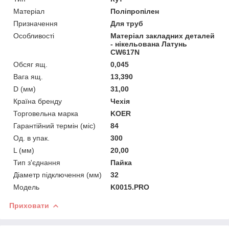
Матеріал
Поліпропілен
Призначення
Для труб
Особливості
Матеріал закладних деталей
- нікельована Латунь
CW617N
Обсяг ящ.
0,045
Вага ящ.
13,390
D (мм)
31,00
Країна бренду
Чехія
Торговельна марка
KOER
Гарантійний термін (міс)
84
Од. в упак.
300
L (мм)
20,00
Тип з'єднання
Пайка
Діаметр підключення (мм)
32
Мoдель
K0015.PRO
Приховати