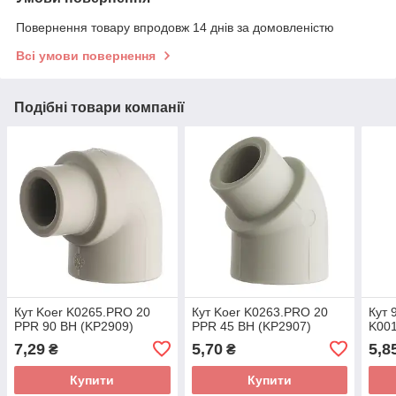
Повернення товару впродовж 14 днів за домовленістю
Всі умови повернення
Подібні товари компанії
Кут Koer K0265.PRO 20
Кут Koer K0263.PRO 20
Кут 
PPR 90 ВН (KP2909)
PPR 45 ВН (KP2907)
K00
7,29
5,70
5,8
₴
₴
Купити
Купити