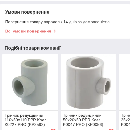
Умови повернення
Повернення товару впродовж 14 днів за домовленістю
Всі умови повернення
Подібні товари компанії
Трійник редукційний
Трійник редукційний
Трій
110x50x110 PPR Koer
50x20x50 PPR Koer
25x2
K0227.PRO (KP2592)
K0047.PRO (KP0056)
K00