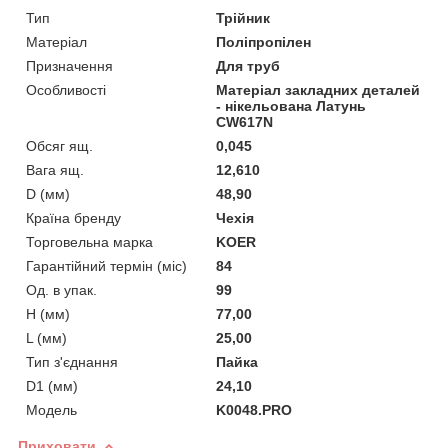
Тип
Трійник
Матеріал
Поліпропілен
Призначення
Для труб
Особливості
Матеріал закладних деталей
- нікельована Латунь
CW617N
Обсяг ящ.
0,045
Вага ящ.
12,610
D (мм)
48,90
Країна бренду
Чехія
Торговельна марка
KOER
Гарантійний термін (міс)
84
Од. в упак.
99
H (мм)
77,00
L (мм)
25,00
Тип з'єднання
Пайка
D1 (мм)
24,10
Мoдель
K0048.PRO
Приховати