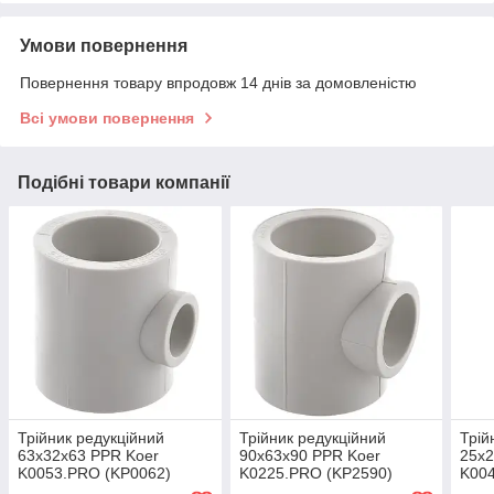
Умови повернення
Повернення товару впродовж 14 днів за домовленістю
Всі умови повернення
Подібні товари компанії
Трійник редукційний
Трійник редукційний
Трій
63x32x63 PPR Koer
90x63x90 PPR Koer
25x2
K0053.PRO (KP0062)
K0225.PRO (KP2590)
K00