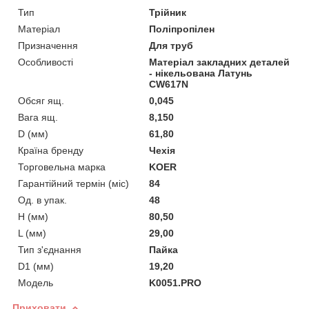
Тип
Трійник
Матеріал
Поліпропілен
Призначення
Для труб
Особливості
Матеріал закладних деталей
- нікельована Латунь
CW617N
Обсяг ящ.
0,045
Вага ящ.
8,150
D (мм)
61,80
Країна бренду
Чехія
Торговельна марка
KOER
Гарантійний термін (міс)
84
Од. в упак.
48
H (мм)
80,50
L (мм)
29,00
Тип з'єднання
Пайка
D1 (мм)
19,20
Мoдель
K0051.PRO
Приховати