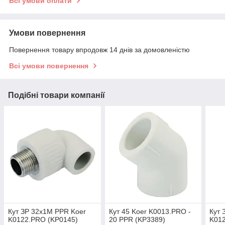
Всі умови оплати
Умови повернення
Повернення товару впродовж 14 днів за домовленістю
Всі умови повернення
Подібні товари компанії
Кут ЗР 32x1M PPR Koer
Кут 45 Koer K0013.PRO -
Кут 
K0122.PRO (KP0145)
20 PPR (KP3389)
K01