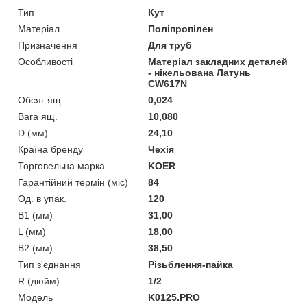
Тип
Кут
Матеріал
Поліпропілен
Призначення
Для труб
Особливості
Матеріал закладних деталей
- нікельована Латунь
CW617N
Обсяг ящ.
0,024
Вага ящ.
10,080
D (мм)
24,10
Країна бренду
Чехія
Торговельна марка
KOER
Гарантійний термін (міс)
84
Од. в упак.
120
В1 (мм)
31,00
L (мм)
18,00
В2 (мм)
38,50
Тип з'єднання
Різьблення-пайка
R (дюйм)
1/2
Мoдель
K0125.PRO