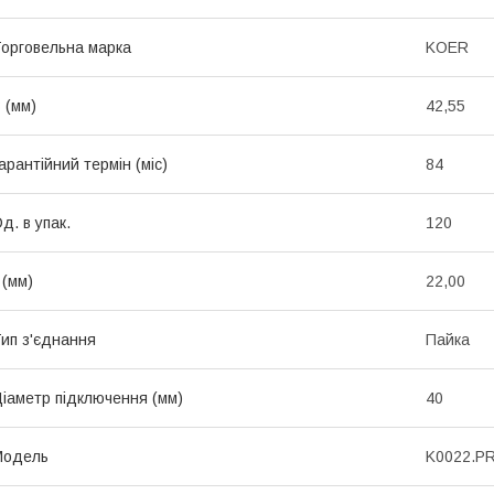
орговельна марка
KOER
 (мм)
42,55
арантійний термін (міс)
84
д. в упак.
120
 (мм)
22,00
ип з'єднання
Пайка
іаметр підключення (мм)
40
Мoдель
K0022.P