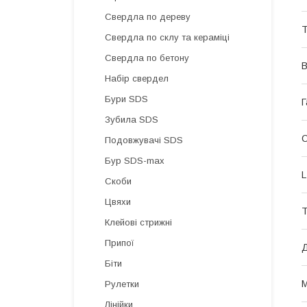
Свердла по дереву
Т
Свердла по склу та кераміці
Свердла по бетону
B
Набір свердел
Бури SDS
Г
Зубила SDS
О
Подовжувачі SDS
Бур SDS-max
L
Скоби
Цвяхи
Т
Клейові стрижні
Припої
Д
Біти
Рулетки
Лінійки