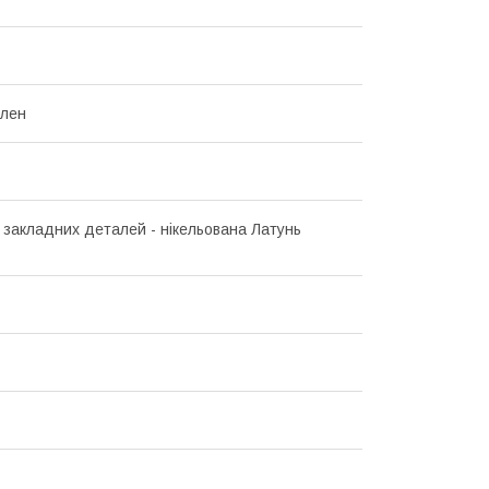
ілен
 закладних деталей - нікельована Латунь