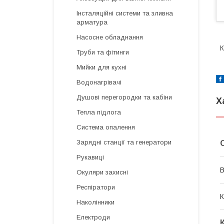
Інсталяційні системи та зливна
арматура
Насосне обладнання
К
Труби та фітинги
Мийки для кухні
Водонагрівачі
Душові перегородки та кабіни
Х
Тепла підлога
Система опалення
Зарядні станції та генератори
Рукавиці
В
Окуляри захисні
Респіратори
К
Наколінники
Електроди