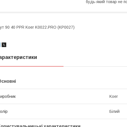
будь-який товар не п
ут 90 40 PPR Koer K0022.PRO (KP0027)
арактеристики
Основні
иробник
Koer
олір
Білий
Користувальницькі характеристики