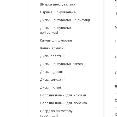
Шкурка шліфувальна
Стрічка шліфувальна
Т
Диски шліфувальні на липучці
М
Диски шліфувальні
пелюсткові
Камені шліфувальні
П
Чашки алмазні
Диски повстяні
О
Диски шліфувальні алмазні
Диски відрізні
О
Диски алмазні
В
Диски пильні
Полотна пильні для ножівки
D
Полотна пильні для лобзика
Свердла по металу
К
корончасті