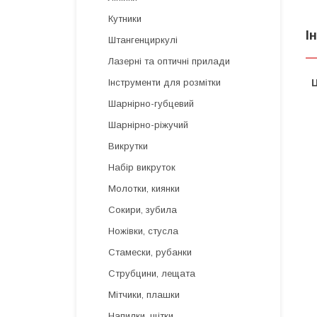
Кутники
І
Штангенциркулі
Лазерні та оптичні прилади
Ц
Інструменти для розмітки
Шарнірно-губцевий
Шарнірно-ріжучий
Викрутки
Набір викруток
Молотки, киянки
Сокири, зубила
Ножівки, стусла
Стамески, рубанки
Струбцини, лещата
Мітчики, плашки
Напилки, щітки