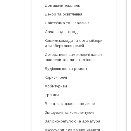
Домашній текстиль
Декор та освітлення
Сантехніка та Опалення
Дача, сад і город
Кошики,комоди та органайзери
для зберігання речей
Декоративні самоклеючі панелі,
шпалери та плитка та інше
Будівництво та ремонт
Корисні речі
Хобі-туризм
Іграшки
Все для гаджетів і не лише
Змішувачі та комплектуючі
Запірно-регулююча арматура
Аксесуари для ванної кімнати