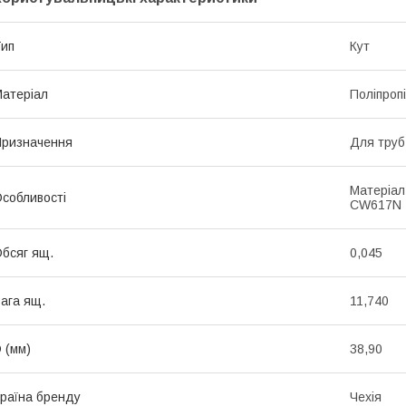
ип
Кут
атеріал
Поліпроп
ризначення
Для труб
Матеріал
собливості
CW617N
бсяг ящ.
0,045
ага ящ.
11,740
 (мм)
38,90
раїна бренду
Чехія