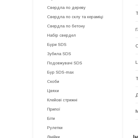
Свердла по дереву
Т
Свердла по склу та кераміці
Свердла по бетону
Г
Набір свердел
Бури SDS
О
Зубила SDS
L
Подовжувачі SDS
Бур SDS-max
Т
Скоби
Цвяхи
Д
Клейові стрижні
Припої
Біти
Рулетки
І
Лінійки