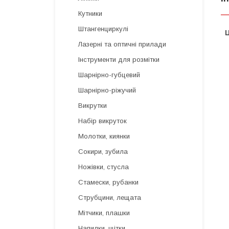
Кутники
Штангенциркулі
Ц
Лазерні та оптичні прилади
Інструменти для розмітки
Шарнірно-губцевий
Шарнірно-ріжучий
Викрутки
Набір викруток
Молотки, киянки
Сокири, зубила
Ножівки, стусла
Стамески, рубанки
Струбцини, лещата
Мітчики, плашки
Напилки, щітки