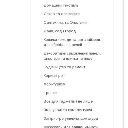
Домашній текстиль
Декор та освітлення
Сантехніка та Опалення
Дача, сад і город
Кошики,комоди та органайзери
для зберігання речей
Декоративні самоклеючі панелі,
шпалери та плитка та інше
Будівництво та ремонт
Корисні речі
Хобі-туризм
Іграшки
Все для гаджетів і не лише
Змішувачі та комплектуючі
Запірно-регулююча арматура
Аксесуари для ванної кімнати