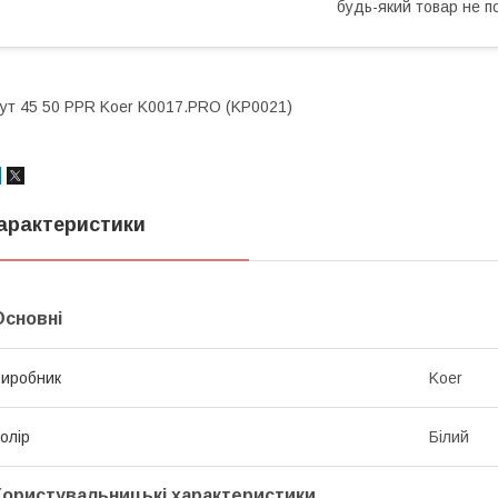
будь-який товар не п
ут 45 50 PPR Koer K0017.PRO (KP0021)
арактеристики
Основні
иробник
Koer
олір
Білий
Користувальницькі характеристики