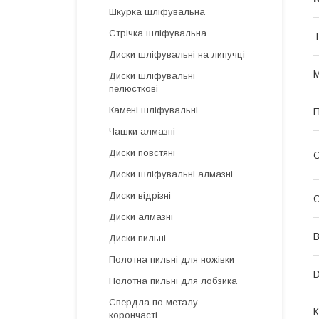
Шкурка шліфувальна
Стрічка шліфувальна
Т
Диски шліфувальні на липучці
М
Диски шліфувальні
пелюсткові
Камені шліфувальні
П
Чашки алмазні
Диски повстяні
О
Диски шліфувальні алмазні
Диски відрізні
О
Диски алмазні
В
Диски пильні
Полотна пильні для ножівки
D
Полотна пильні для лобзика
Свердла по металу
К
корончасті