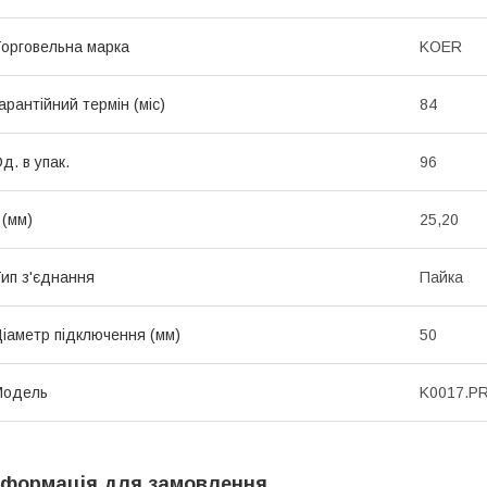
орговельна марка
KOER
арантійний термін (міс)
84
д. в упак.
96
 (мм)
25,20
ип з'єднання
Пайка
іаметр підключення (мм)
50
Мoдель
K0017.P
нформація для замовлення