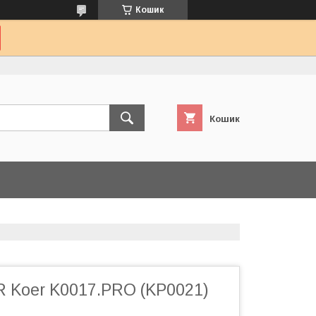
Кошик
Кошик
R Koer K0017.PRO (KP0021)