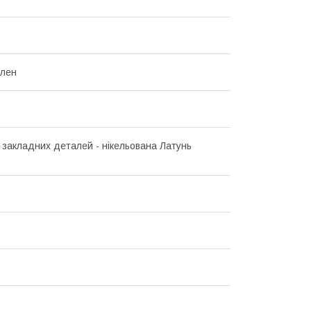
ілен
 закладних деталей - нікельована Латунь