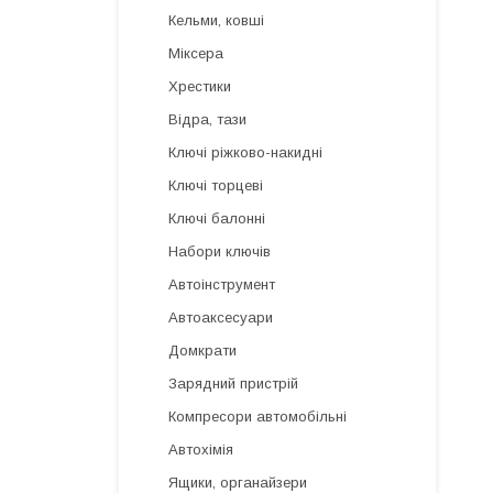
Кельми, ковші
Міксера
Хрестики
Відра, тази
Ключі ріжково-накидні
Ключі торцеві
Ключі балонні
Набори ключів
Автоінструмент
Автоаксесуари
Домкрати
Зарядний пристрій
Компресори автомобільні
Автохімія
Ящики, органайзери