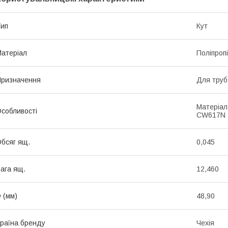
ип
Кут
атеріал
Поліпроп
ризначення
Для труб
Матеріал
собливості
CW617N
бсяг ящ.
0,045
ага ящ.
12,460
 (мм)
48,90
раїна бренду
Чехія