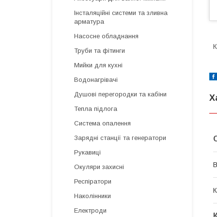
Інсталяційні системи та зливна
арматура
Насосне обладнання
К
Труби та фітинги
Мийки для кухні
Водонагрівачі
Душові перегородки та кабіни
Х
Тепла підлога
Система опалення
Зарядні станції та генератори
Рукавиці
В
Окуляри захисні
Респіратори
К
Наколінники
Електроди