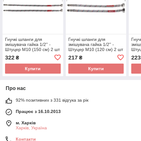
Гнучкі шланги для
Гнучкі шланги для
Гнуч
змішувача гайка 1/2'' -
змішувача гайка 1/2'' -
зміш
Штуцер M10 (150 см) 2 шт
Штуцер M10 (120 см) 2 шт
Штуц
Koer (KR0279)
Zerix (ZX1577)
Koer
322
217
223
₴
₴
Купити
Купити
Про нас
92% позитивних з 331 відгука за рік
Працює з 16.10.2013
м. Харків
Харків, Україна
Контакти