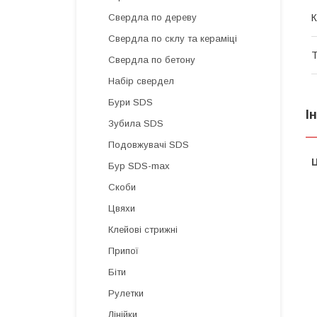
К
Свердла по дереву
Свердла по склу та кераміці
Т
Свердла по бетону
Набір свердел
Бури SDS
І
Зубила SDS
Подовжувачі SDS
Ц
Бур SDS-max
Скоби
Цвяхи
Клейові стрижні
Припої
Біти
Рулетки
Лінійки