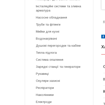
Інсталяційні системи та зливна
арматура
Насосне обладнання
Г
Труби та фітинги
Мийки для кухні
Водонагрівачі
Душові перегородки та кабіни
Х
Тепла підлога
Система опалення
Зарядні станції та генератори
Рукавиці
В
Окуляри захисні
Респіратори
Наколінники
Електроди
Т