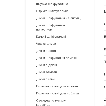
Шкурка шліфувальна
Стрічка шліфувальна
М
Диски шліфувальні на липучці
О
Диски шліфувальні
пелюсткові
В
Камені шліфувальні
Чашки алмазні
К
Диски повстяні
Диски шліфувальні алмазні
Т
Диски відрізні
Диски алмазні
Г
Диски пильні
Полотна пильні для ножівки
О
Полотна пильні для лобзика
Д
Свердла по металу
корончасті