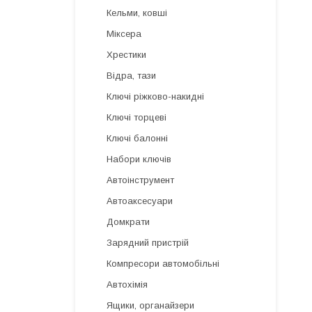
Кельми, ковші
Міксера
Хрестики
Відра, тази
Ключі ріжково-накидні
Ключі торцеві
Ключі балонні
Набори ключів
Автоінструмент
Автоаксесуари
Домкрати
Зарядний пристрій
Компресори автомобільні
Автохімія
Ящики, органайзери