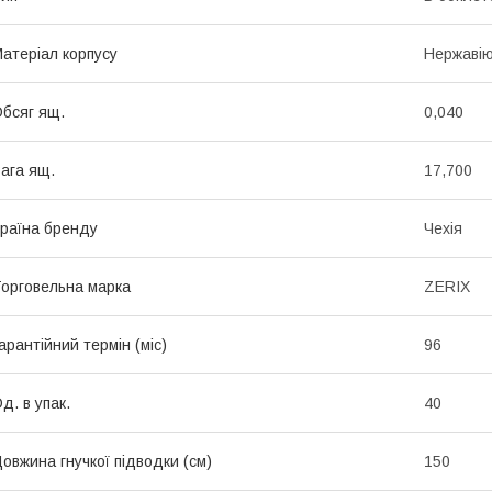
атеріал корпусу
Нержавію
бсяг ящ.
0,040
ага ящ.
17,700
раїна бренду
Чехія
орговельна марка
ZERIX
арантійний термін (міс)
96
д. в упак.
40
овжина гнучкої підводки (см)
150