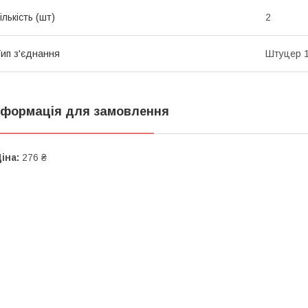
ількість (шт)
2
ип з'єднання
Штуцер 1
нформація для замовлення
іна:
276 ₴