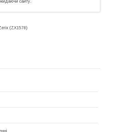
окидаючи сайту.
Zerix (ZX1578)
енні