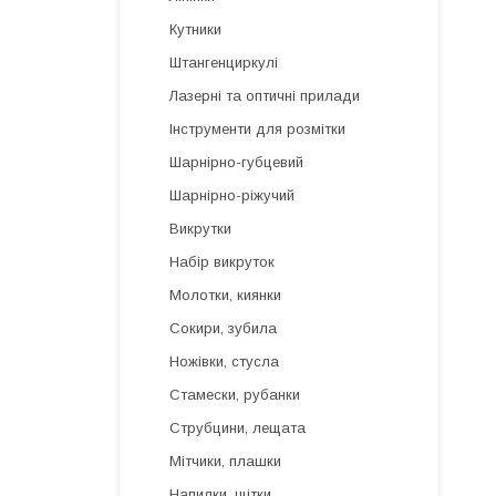
Кутники
Штангенциркулі
Лазерні та оптичні прилади
Інструменти для розмітки
Шарнірно-губцевий
Шарнірно-ріжучий
Викрутки
Набір викруток
Молотки, киянки
Сокири, зубила
Ножівки, стусла
Стамески, рубанки
Струбцини, лещата
Мітчики, плашки
Напилки, щітки