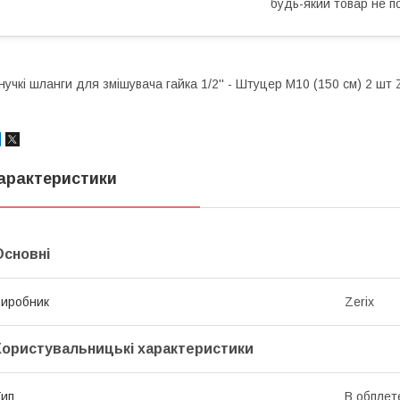
будь-який товар не п
нучкі шланги для змішувача гайка 1/2'' - Штуцер M10 (150 см) 2 шт 
арактеристики
Основні
иробник
Zerix
Користувальницькі характеристики
ип
В обплет