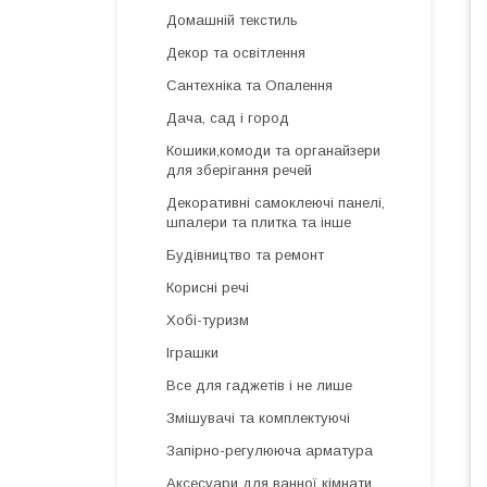
Домашній текстиль
Декор та освітлення
Сантехніка та Опалення
Дача, сад і город
Кошики,комоди та органайзери
для зберігання речей
Декоративні самоклеючі панелі,
шпалери та плитка та інше
Будівництво та ремонт
Корисні речі
Хобі-туризм
Іграшки
Все для гаджетів і не лише
Змішувачі та комплектуючі
Запірно-регулююча арматура
Аксесуари для ванної кімнати