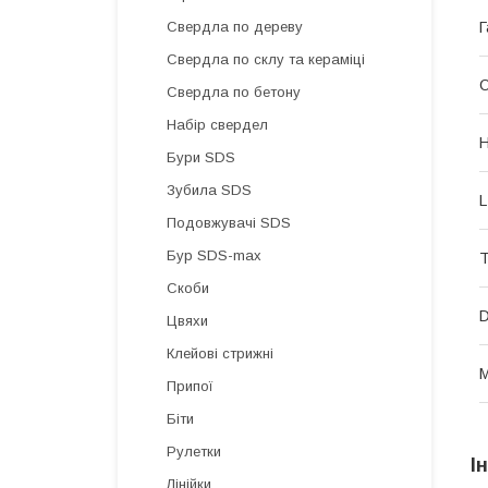
Г
Свердла по дереву
Свердла по склу та кераміці
О
Свердла по бетону
Набір свердел
H
Бури SDS
Зубила SDS
L
Подовжувачі SDS
Бур SDS-max
Т
Скоби
D
Цвяхи
Клейові стрижні
Припої
Біти
Рулетки
І
Лінійки