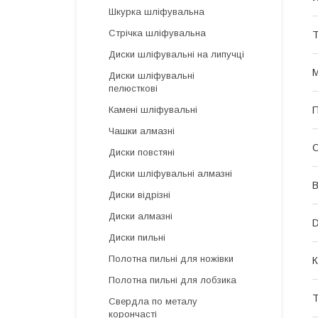
Шкурка шліфувальна
Стрічка шліфувальна
Т
Диски шліфувальні на липучці
М
Диски шліфувальні
пелюсткові
П
Камені шліфувальні
Чашки алмазні
О
Диски повстяні
Диски шліфувальні алмазні
В
Диски відрізні
Диски алмазні
D
Диски пильні
Полотна пильні для ножівки
К
Полотна пильні для лобзика
Т
Свердла по металу
корончасті