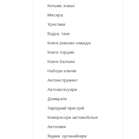
Кельми, ковші
Міксера
Хрестики
Відра, тази
Ключі ріжково-накидні
Ключі торцеві
Ключі балонні
Набори ключів
Автоінструмент
Автоаксесуари
Домкрати
Зарядний пристрій
Компресори автомобільні
Автохімія
Ящики, органайзери