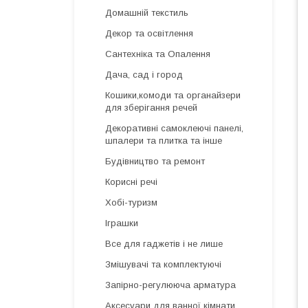
Домашній текстиль
Декор та освітлення
Сантехніка та Опалення
Дача, сад і город
Кошики,комоди та органайзери
для зберігання речей
Декоративні самоклеючі панелі,
шпалери та плитка та інше
Будівництво та ремонт
Корисні речі
Хобі-туризм
Іграшки
Все для гаджетів і не лише
Змішувачі та комплектуючі
Запірно-регулююча арматура
Аксесуари для ванної кімнати