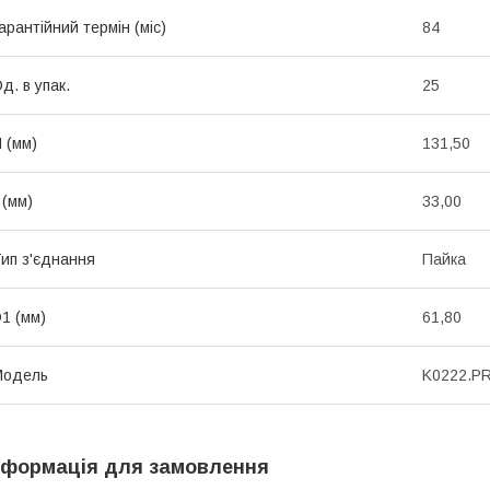
арантійний термін (міс)
84
д. в упак.
25
 (мм)
131,50
 (мм)
33,00
ип з'єднання
Пайка
1 (мм)
61,80
Мoдель
K0222.P
нформація для замовлення