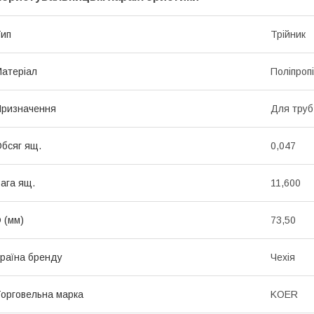
ип
Трійник
атеріал
Поліпроп
ризначення
Для труб
бсяг ящ.
0,047
ага ящ.
11,600
 (мм)
73,50
раїна бренду
Чехія
орговельна марка
KOER