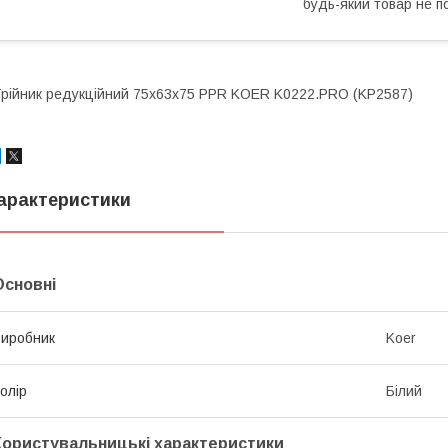
будь-який товар не п
рійник редукційний 75x63x75 PPR KOER K0222.PRO (KP2587)
арактеристики
Основні
иробник
Koer
олір
Білий
Користувальницькі характеристики