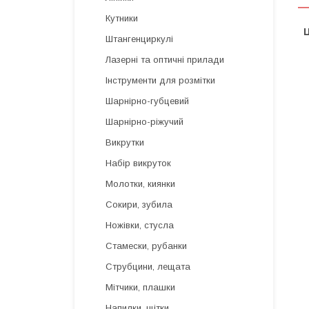
Кутники
Ц
Штангенциркулі
Лазерні та оптичні прилади
Інструменти для розмітки
Шарнірно-губцевий
Шарнірно-ріжучий
Викрутки
Набір викруток
Молотки, киянки
Сокири, зубила
Ножівки, стусла
Стамески, рубанки
Струбцини, лещата
Мітчики, плашки
Напилки, щітки