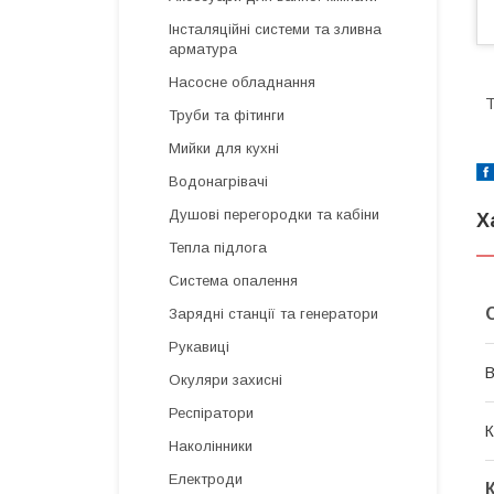
Інсталяційні системи та зливна
арматура
Насосне обладнання
Т
Труби та фітинги
Мийки для кухні
Водонагрівачі
Душові перегородки та кабіни
Х
Тепла підлога
Система опалення
Зарядні станції та генератори
Рукавиці
В
Окуляри захисні
Респіратори
К
Наколінники
Електроди