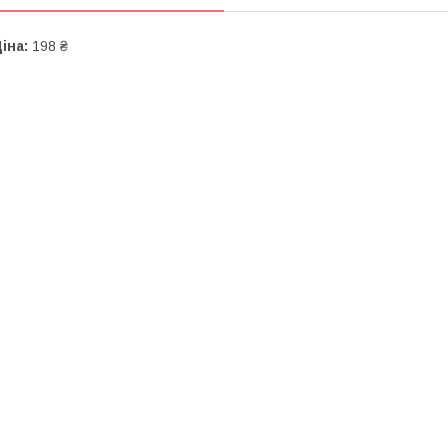
іна:
198 ₴