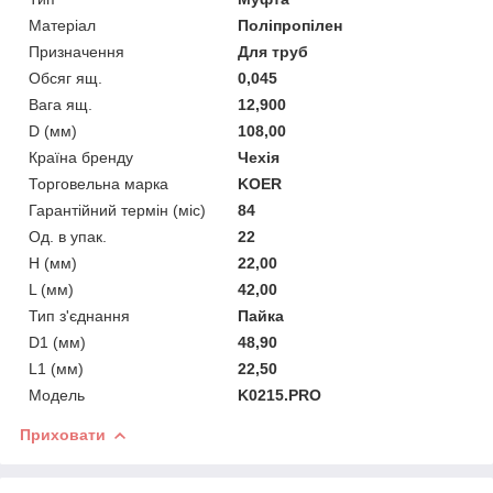
Матеріал
Поліпропілен
Призначення
Для труб
Обсяг ящ.
0,045
Вага ящ.
12,900
D (мм)
108,00
Країна бренду
Чехія
Торговельна марка
KOER
Гарантійний термін (міс)
84
Од. в упак.
22
H (мм)
22,00
L (мм)
42,00
Тип з'єднання
Пайка
D1 (мм)
48,90
L1 (мм)
22,50
Мoдель
K0215.PRO
Приховати