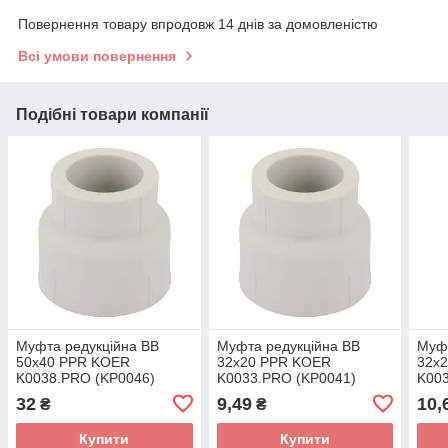
Повернення товару впродовж 14 днів за домовленістю
Всі умови повернення
Подібні товари компанії
Муфта редукційна ВВ
Муфта редукційна ВВ
Муфт
50x40 PPR KOER
32x20 PPR KOER
32x
K0038.PRO (KP0046)
K0033.PRO (KP0041)
K00
32
9,49
10,
₴
₴
Купити
Купити