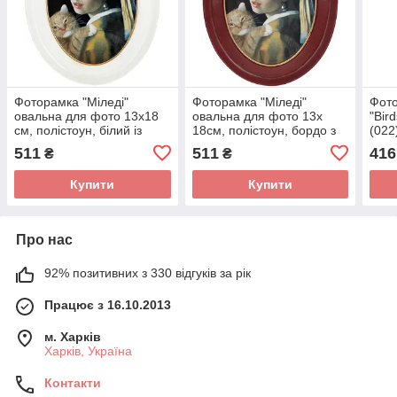
Фоторамка "Міледі"
Фоторамка "Міледі"
Фото
овальна для фото 13х18
овальна для фото 13х
"Bir
см, полістоун, білий із
18см, полістоун, бордо з
(022
золотом
золотом
511
511
416
₴
₴
Купити
Купити
Про нас
92% позитивних з 330 відгуків за рік
Працює з 16.10.2013
м. Харків
Харків, Україна
Контакти