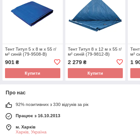
Тент Титул 5 x 8 м x 55 г/
Тент Титул 8 x 12 м x 55 г/
Тент
м² синій (79-9508-В)
м² синій (79-9812-В)
м² с
901
2 279
1 9
₴
₴
Купити
Купити
Про нас
92% позитивних з 330 відгуків за рік
Працює з 16.10.2013
м. Харків
Харків, Україна