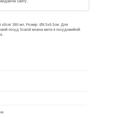
окидаючи сайту.
ий обсяг 380 мл. Розмір: Ø8.5х9.5см. Для
овий посуд Scandi можна мити в посудомийній
і.
на