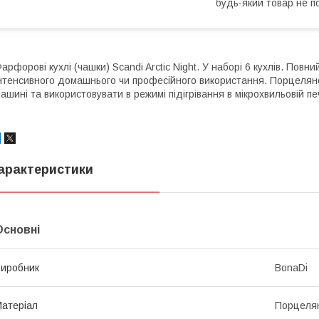
будь-який товар не п
арфорові кухлі (чашки) Scandi Arctic Night. У наборі 6 кухлів. Повн
нтенсивного домашнього чи професійного використання. Порцелян
ашині та використовувати в режимі підігрівання в мікрохвильовій печ
арактеристики
Основні
иробник
BonaDi
атеріал
Порцеля