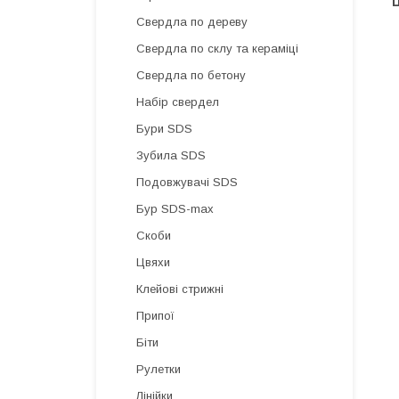
Ц
Свердла по дереву
Свердла по склу та кераміці
Свердла по бетону
Набір свердел
Бури SDS
Зубила SDS
Подовжувачі SDS
Бур SDS-max
Скоби
Цвяхи
Клейові стрижні
Припої
Біти
Рулетки
Лінійки