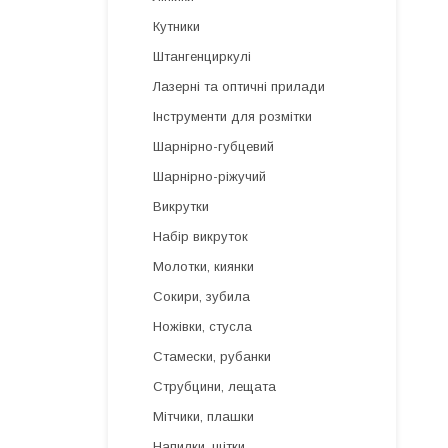
Кутники
Штангенциркулі
Лазерні та оптичні прилади
Інструменти для розмітки
Шарнірно-губцевий
Шарнірно-ріжучий
Викрутки
Набір викруток
Молотки, киянки
Сокири, зубила
Ножівки, стусла
Стамески, рубанки
Струбцини, лещата
Мітчики, плашки
Напилки, щітки