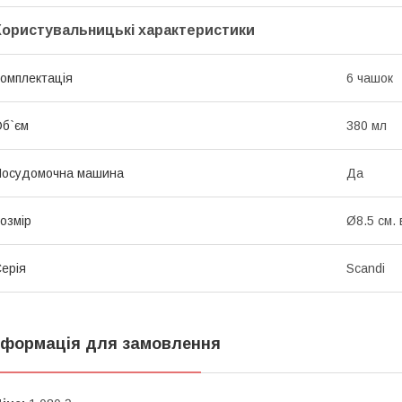
Користувальницькі характеристики
омплектація
6 чашок
б`єм
380 мл
Посудомочна машина
Да
озмір
Ø8.5 см.
ерія
Scandi
нформація для замовлення