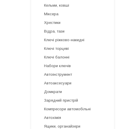
Кельми, ковші
Міксера
Хрестики
Відра, тази
Ключі ріжково-накидні
Ключі торцеві
Ключі балонні
Набори ключів
Автоінструмент
Автоаксесуари
Домкрати
Зарядний пристрій
Компресори автомобільні
Автохімія
Ящики, органайзери