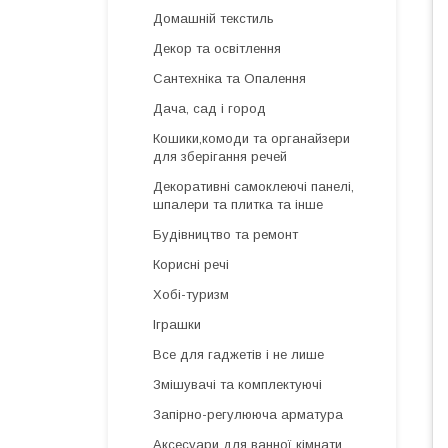
Домашній текстиль
Декор та освітлення
Сантехніка та Опалення
Дача, сад і город
Кошики,комоди та органайзери
для зберігання речей
Декоративні самоклеючі панелі,
шпалери та плитка та інше
Будівництво та ремонт
Корисні речі
Хобі-туризм
Іграшки
Все для гаджетів і не лише
Змішувачі та комплектуючі
Запірно-регулююча арматура
Аксесуари для ванної кімнати