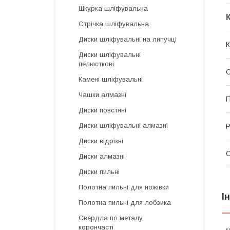
Шкурка шліфувальна
Стрічка шліфувальна
Диски шліфувальні на липучці
К
Диски шліфувальні
пелюсткові
О
Камені шліфувальні
Чашки алмазні
Диски повстяні
Диски шліфувальні алмазні
Р
Диски відрізні
С
Диски алмазні
Диски пильні
Полотна пильні для ножівки
І
Полотна пильні для лобзика
Свердла по металу
корончасті