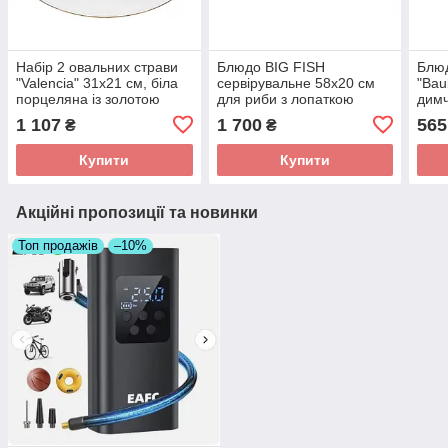
Набір 2 овальних страви
Блюдо BIG FISH
Блюд
"Valencia" 31х21 см, біла
сервірувальне 58х20 см
"Bau
порцеляна із золотою
для риби з лопаткою
димч
облямівкою
обля
1 107
1 700
565
₴
₴
Купити
Купити
Акційні пропозиції та новинки
Топ продажів
–10%