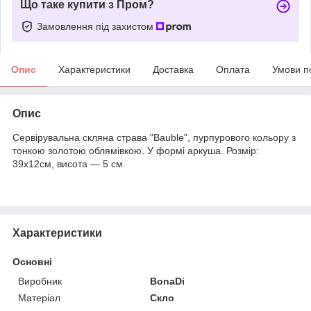
Що таке купити з Пром?
Замовлення під захистом
Опис
Характеристики
Доставка
Оплата
Умови п
Опис
Сервірувальна скляна страва "Bauble", пурпурового кольору з
тонкою золотою облямівкою. У формі аркуша. Розмір:
39х12см, висота — 5 см.
Характеристики
Основні
Виробник
BonaDi
Матеріал
Скло