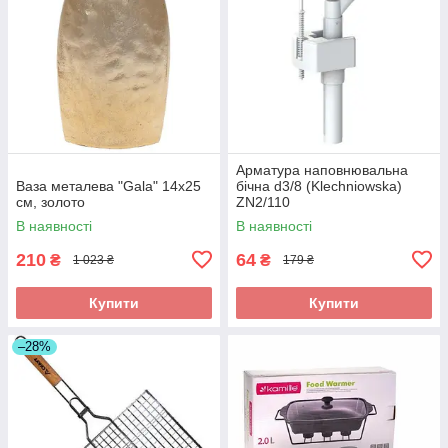
Арматура наповнювальна
Ваза металева "Gala" 14x25
бічна d3/8 (Klechniowska)
см, золото
ZN2/110
В наявності
В наявності
210
64
₴
₴
1 023 ₴
179 ₴
Купити
Купити
–28%