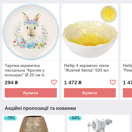
Тарілка керамічна
Набір 4 керамічні піали
Набі
пасхальна "Кролик у
"Жовтий Квітка" 500 мл
"Рож
кольорах" Ø 20 см із
блакитною облямівкою
294
1 472
1 4
₴
₴
Купити
Купити
Акційні пропозиції та новинки
–79%
–64%