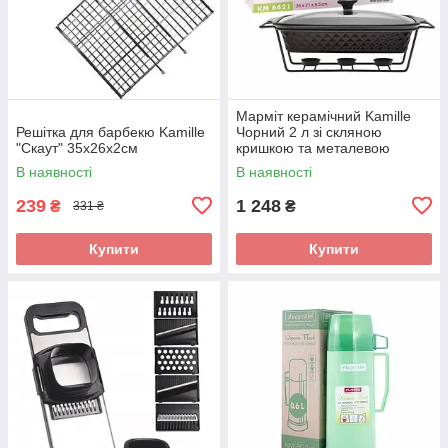
Марміт керамічний Kamille
Решітка для барбекю Kamille
Чорний 2 л зі скляною
"Скаут" 35х26х2см
кришкою та металевою
підставкою KM-6421
В наявності
В наявності
239
1 248
₴
₴
331 ₴
Купити
Купити