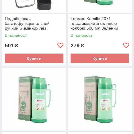
Подрібнювач
Термос Kamille 2071
багатофункціональний
пластиковий зі скляною
ручний 6 змінних лез
колбою 600 мл Зелений
КМ-3005
В наявності
В наявності
501
279
₴
₴
Купити
Купити