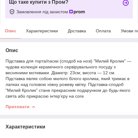
Що таке купити з Пром?
Замовлення під захистом
Опис
Характеристики
Доставка
Оплата
Умови п
Опис
Підставка для торта/паски (сподоб на нозі) "Милий Кролик" —
чудова колекція керамічного сервірувального посуду з
весняними мотивами. Діаметр: 23см; висота — 12 см.
Підставка являє собою милого білого кролика, який тримає в
лапках над головою ніжну рожеву квітку. Підставка-сподоб
"Милий Кролик" стане прекрасним подарунком до будь-якого
свята або прикрасою інтер'єру на core.
Приховати
Характеристики