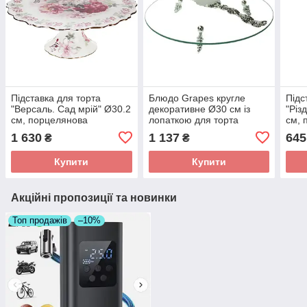
Підставка для торта
Блюдо Grapes кругле
Підс
"Версаль. Сад мрій" Ø30.2
декоративне Ø30 см із
"Різ
см, порцелянова
лопаткою для торта
см, 
1 630
1 137
645
₴
₴
Купити
Купити
Акційні пропозиції та новинки
Топ продажів
–10%