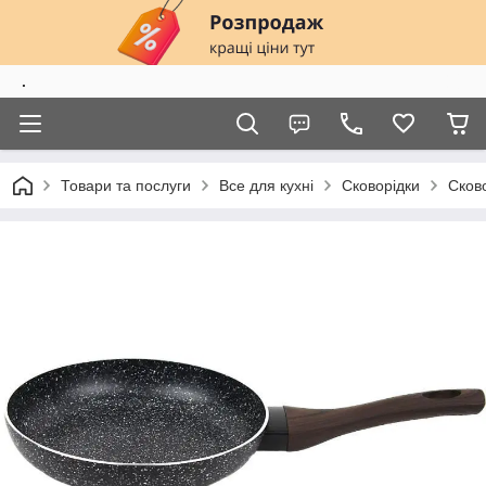
.
Товари та послуги
Все для кухні
Сковорідки
Сково