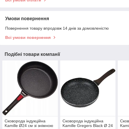
Всі умови оплати
Умови повернення
Повернення товару впродовж 14 днів за домовленістю
Всі умови повернення
Подібні товари компанії
Сковорода індукційна
Сковорода індукційна
Сков
Kamille Ø24 см зі знімною
Kamille Gregers Black Ø 24
Kami