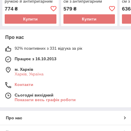
ручкою й антипригарним
см з антипригарним
см з
покриттям
покриттям
покр
774
579
636
₴
₴
Купити
Купити
Про нас
92% позитивних з 331 відгука за рік
Працює з 16.10.2013
м. Харків
Харків, Україна
Контакти
Сьогодні вихідний
Показати весь графік роботи
Про нас