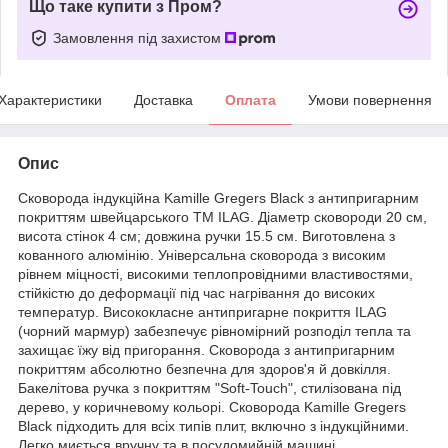
Що таке купити з Пром?
Замовлення під захистом
Характеристики
Доставка
Оплата
Умови повернення
Опис
Сковорода індукційна Kamille Gregers Black з антипригарним
покриттям швейцарського ТМ ILAG. Діаметр сковороди 20 см,
висота стінок 4 см; довжина ручки 15.5 см. Виготовлена з
кованного алюмінію. Універсальна сковорода з високим
рівнем міцності, високими теплопровідними властивостями,
стійкістю до деформації під час нагрівання до високих
температур. Висококласне антипригарне покриття ILAG
(чорний мармур) забезпечує рівномірний розподіл тепла та
захищає їжу від пригорання. Сковорода з антипригарним
покриттям абсолютно безпечна для здоров'я й довкілля.
Бакелітова ручка з покриттям "Soft-Touch", стилізована під
дерево, у коричневому кольорі. Сковорода Kamille Gregers
Black підходить для всіх типів плит, включно з індукційними.
Легко миється вручну та в посудомийній машині.