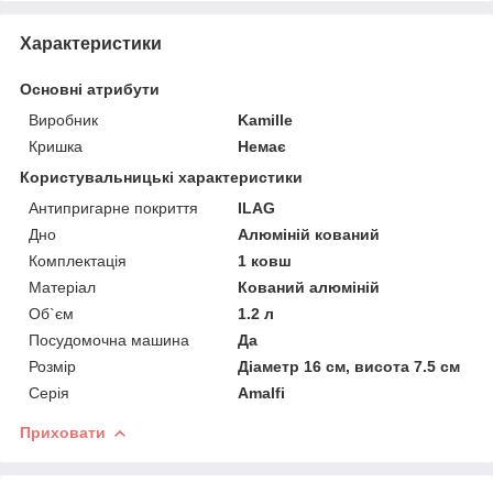
Характеристики
Основні атрибути
Виробник
Kamille
Кришка
Немає
Користувальницькі характеристики
Антипригарне покриття
ILAG
Дно
Алюміній кований
Комплектація
1 ковш
Матеріал
Кований алюміній
Об`єм
1.2 л
Посудомочна машина
Да
Розмір
Діаметр 16 см, висота 7.5 см
Серія
Amalfi
Приховати