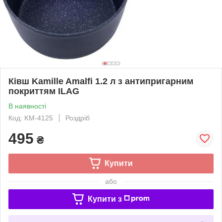
Ківш Kamille Amalfi 1.2 л з антипригарним
покриттям ILAG
В наявності
Код: KM-4125
Роздріб
495
₴
Купити
або
Купити з