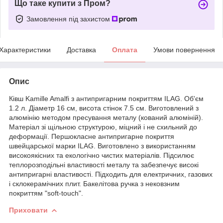
Що таке купити з Пром?
Замовлення під захистом
Характеристики
Доставка
Оплата
Умови повернення
Опис
Ківш Kamille Amalfi з антипригарним покриттям ILAG. Об'єм
1.2 л. Діаметр 16 см, висота стінок 7.5 см. Виготовлений з
алюмінію методом пресування металу (кований алюміній).
Матеріал зі щільною структурою, міцний і не схильний до
деформації. Першокласне антипригарне покриття
швейцарської марки ILAG. Виготовлено з використанням
високоякісних та екологічно чистих матеріалів. Підсилює
теплорозподільні властивості металу та забезпечує високі
антипригарні властивості. Підходить для електричних, газових
і склокерамічних плит. Бакелітова ручка з нековзним
покриттям "soft-touch".
Приховати