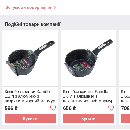
Всі умови повернення
Подібні товари компанії
Ківш без кришки Kamille
Ківш без кришки Kamille
Ківш
1,2 л з алюмінію з
1,8 л з алюмінію з
1.65
покриттям чорний мармур
покриттям чорний мармур
покр
для індукції й газу KM-
для індукції й газу KM-
інду
596
650
708
₴
₴
5379MR
5380MR
Купити
Купити