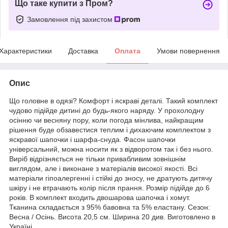
Що таке купити з Пром?
Замовлення під захистом
Характеристики
Доставка
Оплата
Умови повернення
Опис
Що головне в одязі? Комфорт і яскраві деталі. Такий комплект
чудово підійде дитині до будь-якого наряду. У прохолодну
осінню чи весняну пору, коли погода мінлива, найкращим
рішення буде обзавестися теплим і дихаючим комплектом з
яскравої шапочки і шарфа-снуда. Фасон шапочки
універсальний, можна носити як з відворотом так і без нього.
Виріб відрізняється не тільки привабливим зовнішнім
виглядом, але і виконане з матеріалів високої якості. Всі
матеріали гіпоалергенні і стійкі до зносу, не дратують дитячу
шкіру і не втрачають колір після прання. Розмір підійде до 6
років. В комплект входить двошарова шапочка і хомут.
Тканина складається з 95% бавовна та 5% еластану. Сезон:
Весна / Осінь. Висота 20,5 см. Ширина 20 див. Виготовлено в
Україні