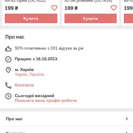
48-52 сірий (OC-811)
52-56 рожевий (OC-814)
48-5
199
199
199
₴
₴
Купити
Купити
Про нас
92% позитивних з 331 відгука за рік
Працює з 16.10.2013
м. Харків
Харків, Україна
Контакти
Сьогодні вихідний
Показати весь графік роботи
Про нас