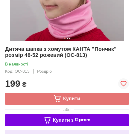
Дитяча шапка з хомутом КАНТА "Пончик"
розмір 48-52 рожевий (OC-813)
В наявності
Код: OC-813
Роздріб
199
₴
Купити
або
Купити з