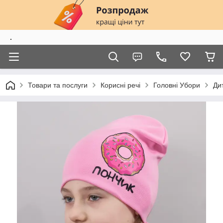
.
Товари та послуги
Корисні речі
Головні Убори
Ди