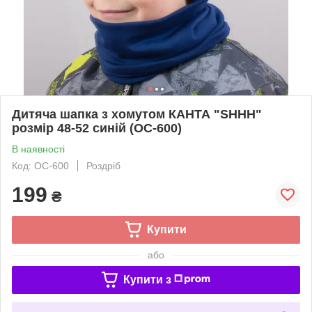
Дитяча шапка з хомутом КАНТА "SHHH"
розмір 48-52 синій (OC-600)
В наявності
Код: OC-600
Роздріб
199
₴
Купити
або
Купити з