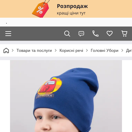
.
Товари та послуги
Корисні речі
Головні Убори
Ди