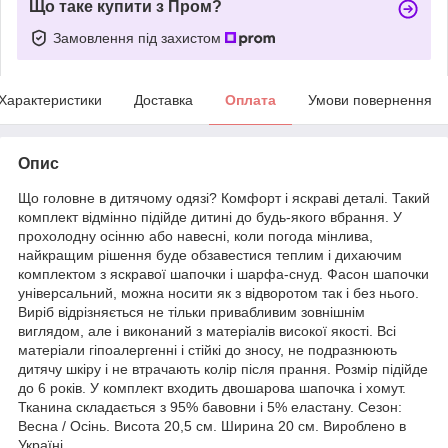
Що таке купити з Пром?
Замовлення під захистом
Характеристики
Доставка
Оплата
Умови повернення
Опис
Що головне в дитячому одязі? Комфорт і яскраві деталі. Такий
комплект відмінно підійде дитині до будь-якого вбрання. У
прохолодну осінню або навесні, коли погода мінлива,
найкращим рішення буде обзавестися теплим і дихаючим
комплектом з яскравої шапочки і шарфа-снуд. Фасон шапочки
універсальний, можна носити як з відворотом так і без нього.
Виріб відрізняється не тільки привабливим зовнішнім
виглядом, але і виконаний з матеріалів високої якості. Всі
матеріали гіпоалергенні і стійкі до зносу, не подразнюють
дитячу шкіру і не втрачають колір після прання. Розмір підійде
до 6 років. У комплект входить двошарова шапочка і хомут.
Тканина складається з 95% бавовни і 5% еластану. Сезон:
Весна / Осінь. Висота 20,5 см. Ширина 20 см. Вироблено в
Україні.