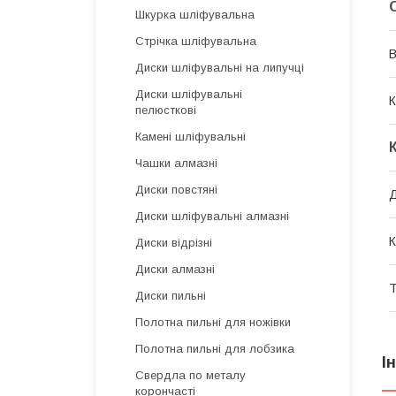
Шкурка шліфувальна
Стрічка шліфувальна
В
Диски шліфувальні на липучці
Диски шліфувальні
К
пелюсткові
Камені шліфувальні
Чашки алмазні
Диски повстяні
Д
Диски шліфувальні алмазні
К
Диски відрізні
Диски алмазні
Т
Диски пильні
Полотна пильні для ножівки
Полотна пильні для лобзика
І
Свердла по металу
корончасті