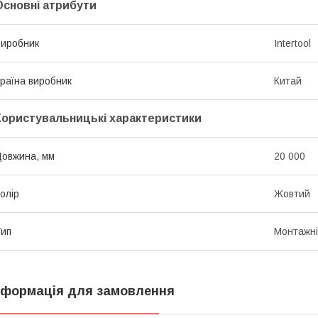
Основні атрибути
иробник
Intertool
раїна виробник
Китай
Користувальницькі характеристики
овжина, мм
20 000
олір
Жовтий
ип
Монтажні
нформація для замовлення