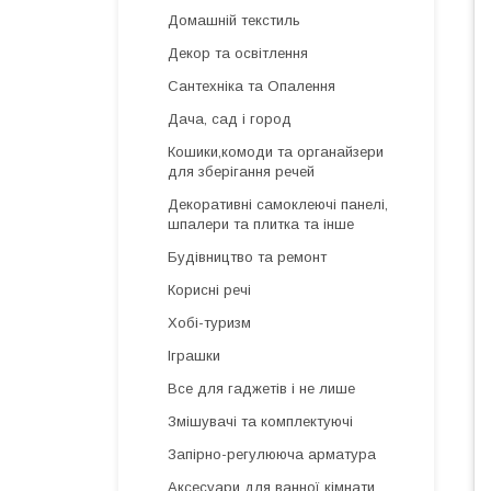
Домашній текстиль
Декор та освітлення
Сантехніка та Опалення
Дача, сад і город
Кошики,комоди та органайзери
для зберігання речей
Декоративні самоклеючі панелі,
шпалери та плитка та інше
Будівництво та ремонт
Корисні речі
Хобі-туризм
Іграшки
Все для гаджетів і не лише
Змішувачі та комплектуючі
Запірно-регулююча арматура
Аксесуари для ванної кімнати