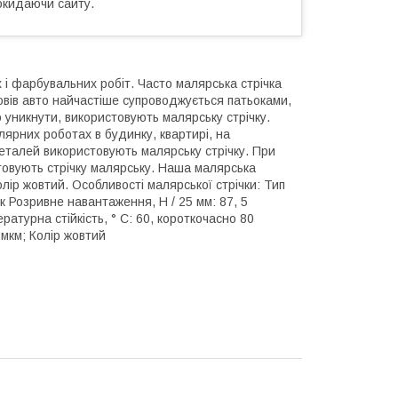
окидаючи сайту.
і фарбувальних робіт. Часто малярська стрічка
овів авто найчастіше супроводжується патьоками,
 уникнути, використовують малярську стрічку.
ярних роботах в будинку, квартирі, на
талей використовують малярську стрічку. При
стовують стрічку малярську. Наша малярська
олір жовтий. Особливості малярської стрічки: Тип
к Розривне навантаження, Н / 25 мм: 87, 5
ратурна стійкість, ° С: 60, короткочасно 80
 мкм; Колір жовтий