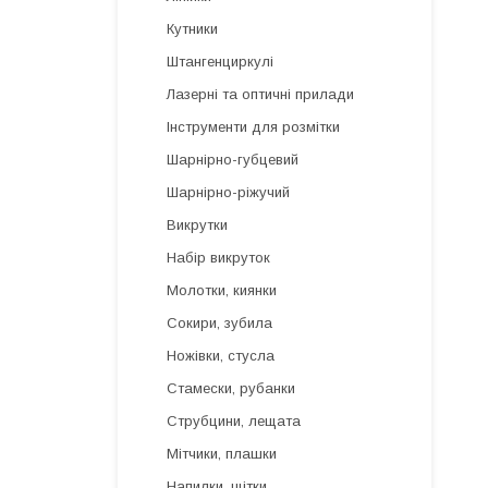
Кутники
Штангенциркулі
Лазерні та оптичні прилади
Інструменти для розмітки
Шарнірно-губцевий
Шарнірно-ріжучий
Викрутки
Набір викруток
Молотки, киянки
Сокири, зубила
Ножівки, стусла
Стамески, рубанки
Струбцини, лещата
Мітчики, плашки
Напилки, щітки