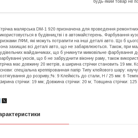
будь-який товар не п
трічка малярська DM-1 920 призначена для проведення ремонтних 
икористовується в будівництві і в автомайстерень. Фарбування куз
ризками ЛФМ, які можуть потрапити на інші деталі авто. Що б цього
она захищає всі деталі авто, що не забарвлюються. Також, при мал
удівельних майданчиках, що б уникнути мимовільне фарбування де
арбуванні укосів, що б не забруднити віконну раму, також викори
трічка має довжину 20 метрів, а ширина стрічки становить 19 мм. К
снови: спеціальна креппірованная папір Типу клейового шару: каучу
озтягування до розриву,%: 9 Клейкість до стали, Н / 25 мм: 6 Темпе
ирина стрічки: 19 мм; Довжина стрічки: 20 м; Товщина стрічки: 125
арактеристики