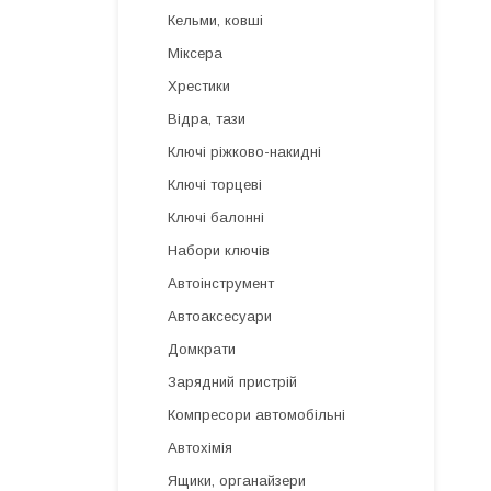
Кельми, ковші
Міксера
Хрестики
Відра, тази
Ключі ріжково-накидні
Ключі торцеві
Ключі балонні
Набори ключів
Автоінструмент
Автоаксесуари
Домкрати
Зарядний пристрій
Компресори автомобільні
Автохімія
Ящики, органайзери