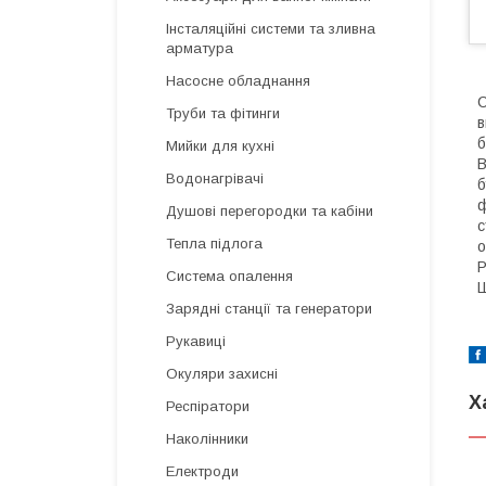
Інсталяційні системи та зливна
арматура
Насосне обладнання
С
Труби та фітинги
в
б
Мийки для кухні
В
Водонагрівачі
б
ф
Душові перегородки та кабіни
с
Тепла підлога
о
Р
Система опалення
Ш
Зарядні станції та генератори
Рукавиці
Окуляри захисні
Х
Респіратори
Наколінники
Електроди