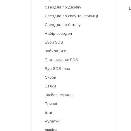
Свердла по дереву
Ц
Свердла по склу та кераміці
Свердла по бетону
Набір свердел
Бури SDS
Зубила SDS
Подовжувачі SDS
Бур SDS-max
Скоби
Цвяхи
Клейові стрижні
Припої
Біти
Рулетки
Лінійки