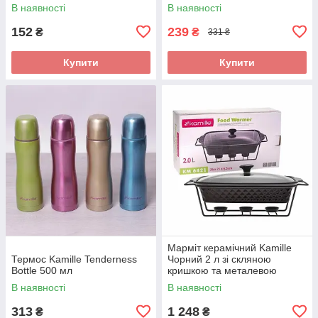
В наявності
В наявності
152
239
₴
₴
331 ₴
Купити
Купити
Марміт керамічний Kamille
Термос Kamille Tenderness
Чорний 2 л зі скляною
Bottle 500 мл
кришкою та металевою
підставкою KM-6421
В наявності
В наявності
313
1 248
₴
₴