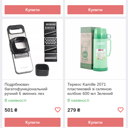
Купити
Купити
Подрібнювач
Термос Kamille 2071
багатофункціональний
пластиковий зі скляною
ручний 6 змінних лез
колбою 600 мл Зелений
КМ-3005
В наявності
В наявності
501
279
₴
₴
Купити
Купити