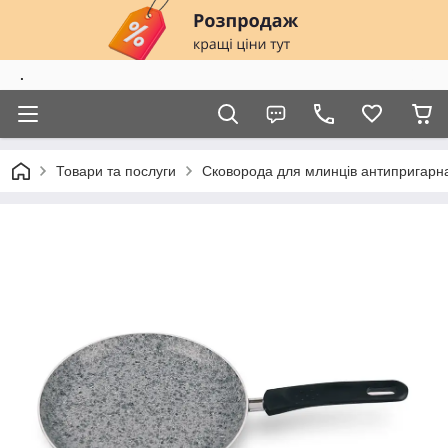
.
Товари та послуги
Сковорода для млинців антипригарн