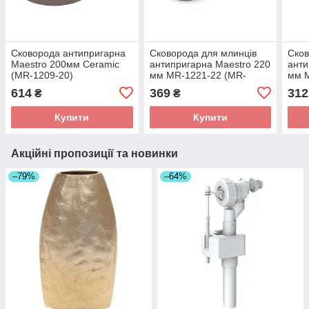
Сковорода антипригарна
Сковорода для млинців
Сков
Maestro 200мм Ceramic
антипригарна Maestro 220
анти
(MR-1209-20)
мм MR-1221-22 (MR-
мм 
1221-22)
1206
614
369
312
₴
₴
Купити
Купити
Акційні пропозиції та новинки
–79%
–64%