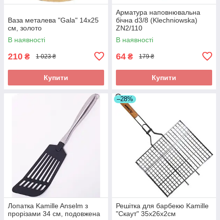
Арматура наповнювальна
Ваза металева "Gala" 14x25
бічна d3/8 (Klechniowska)
см, золото
ZN2/110
В наявності
В наявності
210
64
₴
₴
1 023 ₴
179 ₴
Купити
Купити
–28%
Лопатка Kamille Anselm з
Решітка для барбекю Kamille
прорізами 34 см, подовжена
"Скаут" 35х26х2см