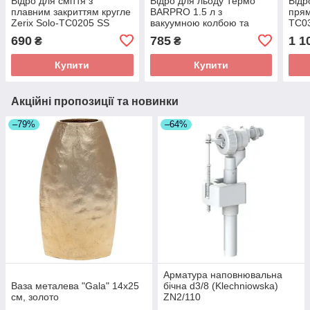
Відро для сміття з
Відро для льоду Термо
Відр
плавним закриттям кругле
BARPRO 1.5 л з
прям
Zerix Solo-TC0205 SS
вакуумною колбою та
TC03
Color 5л колір нержавійка
кришкою
біли
690
785
1 1
₴
₴
(ZX5888)
Купити
Купити
Акційні пропозиції та новинки
–79%
–64%
Арматура наповнювальна
Ваза металева "Gala" 14x25
бічна d3/8 (Klechniowska)
см, золото
ZN2/110