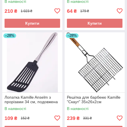
В наявності
В наявності
210
64
₴
₴
1 023 ₴
179 ₴
Купити
Купити
–28%
–28%
Лопатка Kamille Anselm з
Решітка для барбекю Kamille
прорізами 34 см, подовжена
"Скаут" 35х26х2см
В наявності
В наявності
109
239
₴
₴
152 ₴
331 ₴