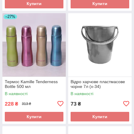
Купити
Купити
–27%
Термос Kamille Tenderness
Відро харчове пластмасове
Bottle 500 мл
чорне 7л (х-34)
В наявності
В наявності
228
73
₴
₴
313 ₴
Купити
Купити