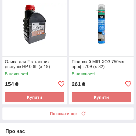
Олива для 2-х тактних
Піна-клей MIR-ХОЗ 750мл
двигунів HP 0.6L (х-19)
профі 709 (х-32)
В наявності
В наявності
154
261
₴
₴
Купити
Купити
Показати ще
Про нас