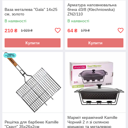
Арматура наповнювальна
Ваза металева "Gala" 14x25
бічна d3/8 (Klechniowska)
см, золото
ZN2/110
В наявності
В наявності
210
64
₴
₴
1 023 ₴
179 ₴
Купити
Купити
–28%
Марміт керамічний Kamille
Решітка для барбекю Kamille
Чорний 2 л зі скляною
"Скаут" 35х26х2см
кришкою та металевою