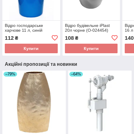
Відро господарське
Відро будівельне iPlast
Відр
харчове 11 л, синій
20л чорне (О-024454)
16 л
112
108
140
₴
₴
Купити
Купити
Акційні пропозиції та новинки
–79%
–64%