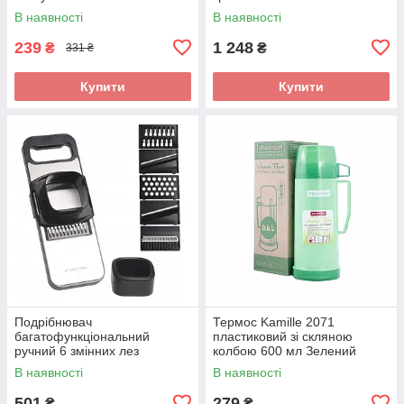
підставкою KM-6421
В наявності
В наявності
239
1 248
₴
₴
331 ₴
Купити
Купити
Подрібнювач
Термос Kamille 2071
багатофункціональний
пластиковий зі скляною
ручний 6 змінних лез
колбою 600 мл Зелений
КМ-3005
В наявності
В наявності
501
279
₴
₴