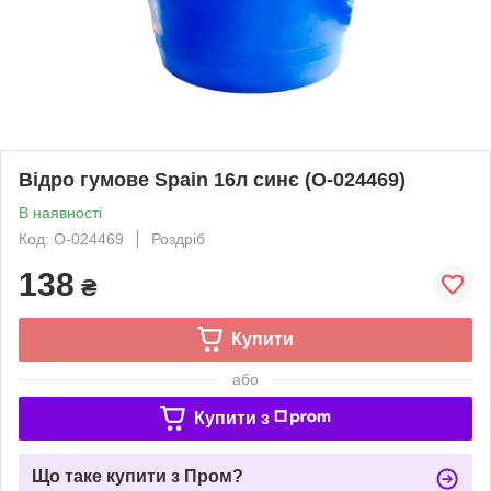
Відро гумове Spain 16л синє (О-024469)
В наявності
Код: О-024469
Роздріб
138
₴
Купити
або
Купити з
Що таке купити з Пром?