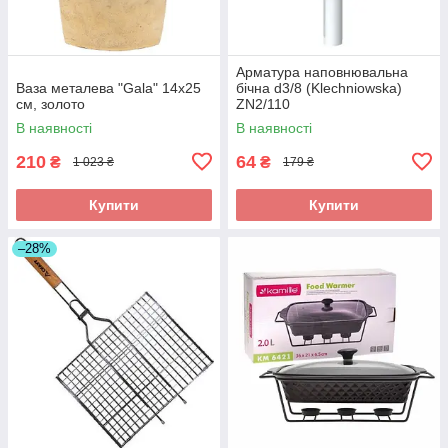
Арматура наповнювальна
Ваза металева "Gala" 14x25
бічна d3/8 (Klechniowska)
см, золото
ZN2/110
В наявності
В наявності
210
64
₴
₴
1 023 ₴
179 ₴
Купити
Купити
–28%