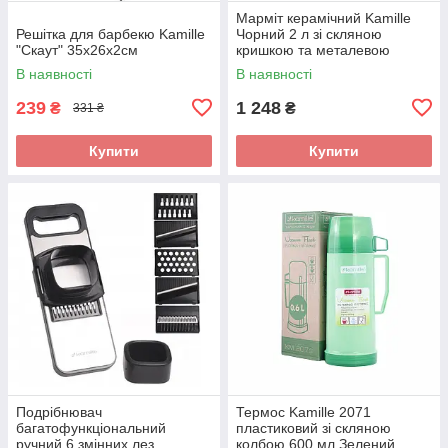
Марміт керамічний Kamille
Решітка для барбекю Kamille
Чорний 2 л зі скляною
"Скаут" 35х26х2см
кришкою та металевою
підставкою KM-6421
В наявності
В наявності
239
1 248
₴
₴
331 ₴
Купити
Купити
Подрібнювач
Термос Kamille 2071
багатофункціональний
пластиковий зі скляною
ручний 6 змінних лез
колбою 600 мл Зелений