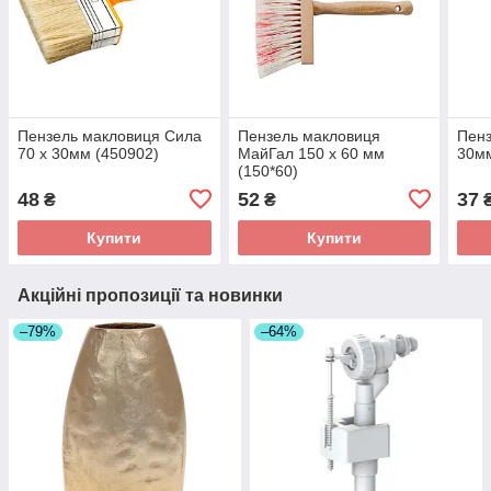
Пензель макловиця Сила
Пензель макловиця
Пенз
70 х 30мм (450902)
МайГал 150 х 60 мм
30м
(150*60)
48
52
37
₴
₴
Купити
Купити
Акційні пропозиції та новинки
–79%
–64%