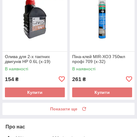
Олива для 2-х тактних
Піна-клей MIR-ХОЗ 750мл
двигунів HP 0.6L (х-19)
профі 709 (х-32)
В наявності
В наявності
154
261
₴
₴
Купити
Купити
Показати ще
Про нас