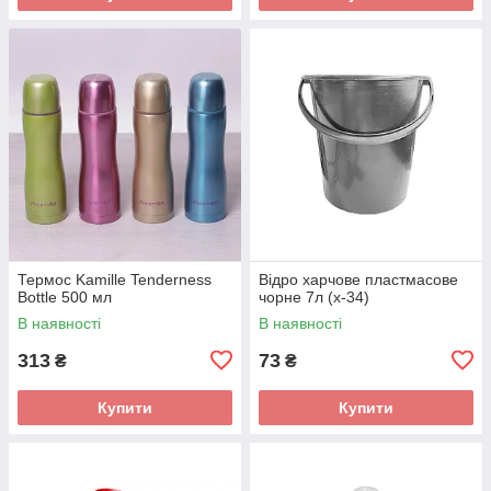
Термос Kamille Tenderness
Відро харчове пластмасове
Bottle 500 мл
чорне 7л (х-34)
В наявності
В наявності
313
73
₴
₴
Купити
Купити