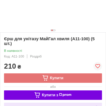
Єрш для унітазу МайГал хвиля (А11-100) (5
шт.)
В наявності
Код: А11-100
Роздріб
210
₴
Купити
або
Купити з