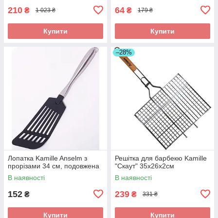
210
64
₴
₴
1 023 ₴
179 ₴
Купити
Купити
–28%
Лопатка Kamille Anselm з
Решітка для барбекю Kamille
прорізами 34 см, подовжена
"Скаут" 35х26х2см
В наявності
В наявності
152
239
₴
₴
331 ₴
Купити
Купити