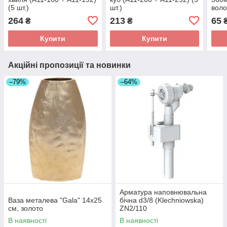
(5 шт.)
шт.)
воло
264
213
65
₴
₴
Купити
Купити
Акційні пропозиції та новинки
–79%
–64%
Арматура наповнювальна
Ваза металева "Gala" 14x25
бічна d3/8 (Klechniowska)
см, золото
ZN2/110
В наявності
В наявності