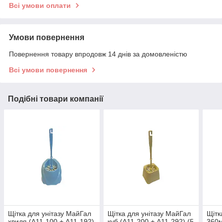
Всі умови оплати
Умови повернення
Повернення товару впродовж 14 днів за домовленістю
Всі умови повернення
Подібні товари компанії
Щітка для унітазу МайГал
Щітка для унітазу МайГал
Щітк
хвиля (А11-100 + А11-192)
куб (А11-200 + А11-292) (5
360м