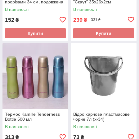
прорізами 34 см, подовжена
"Скаут" 35х26х2см
В наявності
В наявності
152
239
₴
₴
331 ₴
Купити
Купити
Термос Kamille Tenderness
Відро харчове пластмасове
Bottle 500 мл
чорне 7л (х-34)
В наявності
В наявності
313
73
₴
₴