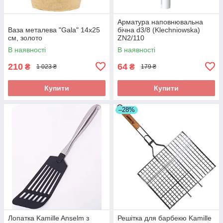
Арматура наповнювальна
Ваза металева "Gala" 14x25
бічна d3/8 (Klechniowska)
см, золото
ZN2/110
В наявності
В наявності
210
64
₴
₴
1 023 ₴
179 ₴
Купити
Купити
–28%
Лопатка Kamille Anselm з
Решітка для барбекю Kamille