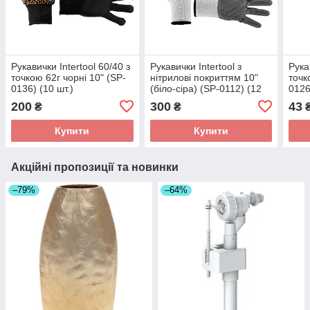
Рукавички Intertool 60/40 з
Рукавички Intertool з
Рука
точкою 62г чорні 10" (SP-
нітрилові покриттям 10"
точк
0136) (10 шт.)
(біло-сіра) (SP-0112) (12
0126
шт.)
200
300
43
₴
₴
Купити
Купити
Акційні пропозиції та новинки
–79%
–64%