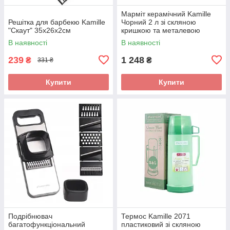
Марміт керамічний Kamille
Решітка для барбекю Kamille
Чорний 2 л зі скляною
"Скаут" 35х26х2см
кришкою та металевою
підставкою KM-6421
В наявності
В наявності
239
1 248
₴
₴
331 ₴
Купити
Купити
Подрібнювач
Термос Kamille 2071
багатофункціональний
пластиковий зі скляною