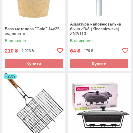
Арматура наповнювальна
Ваза металева "Gala" 14x25
бічна d3/8 (Klechniowska)
см, золото
ZN2/110
В наявності
В наявності
210
64
₴
₴
1 023 ₴
179 ₴
Купити
Купити
–28%