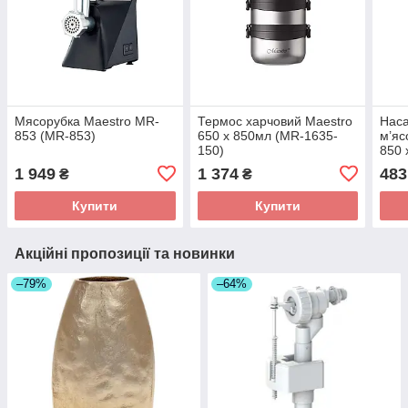
Мясорубка Maestro MR-
Термос харчовий Maestro
Наса
853 (MR-853)
650 x 850мл (MR-1635-
м’яс
150)
850 
(MR-
1 949
1 374
483
₴
₴
Купити
Купити
Акційні пропозиції та новинки
–79%
–64%