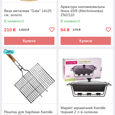
Арматура наповнювальна
Ваза металева "Gala" 14x25
бічна d3/8 (Klechniowska)
см, золото
ZN2/110
В наявності
В наявності
210
64
₴
₴
1 023 ₴
179 ₴
Купити
Купити
–28%
Марміт керамічний Kamille
Решітка для барбекю Kamille
Чорний 2 л зі скляною