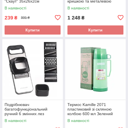
"Скаут" 35х26х2см
кришкою та металевою
підставкою KM-6421
В наявності
В наявності
239
1 248
₴
₴
331 ₴
Купити
Купити
Подрібнювач
Термос Kamille 2071
багатофункціональний
пластиковий зі скляною
ручний 6 змінних лез
колбою 600 мл Зелений
КМ-3005
В наявності
В наявності