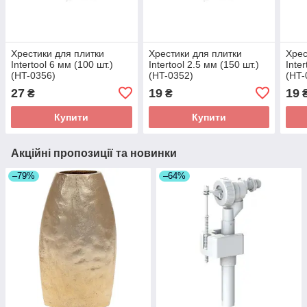
Хрестики для плитки
Хрестики для плитки
Хрес
Intertool 6 мм (100 шт.)
Intertool 2.5 мм (150 шт.)
Inte
(HT-0356)
(HT-0352)
(HT-
27
19
19
₴
₴
Купити
Купити
Акційні пропозиції та новинки
–79%
–64%