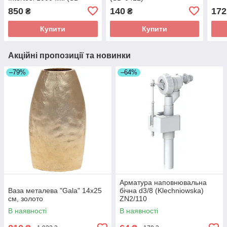
0440)
850
140
172
₴
₴
Купити
Купити
Акційні пропозиції та новинки
–79%
–64%
Арматура наповнювальна
Ваза металева "Gala" 14x25
бічна d3/8 (Klechniowska)
см, золото
ZN2/110
В наявності
В наявності