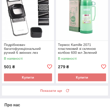
Подрібнювач
Термос Kamille 2071
багатофункціональний
пластиковий зі скляною
ручний 6 змінних лез
колбою 600 мл Зелений
КМ-3005
В наявності
В наявності
501
279
₴
₴
Купити
Купити
Показати ще
Про нас