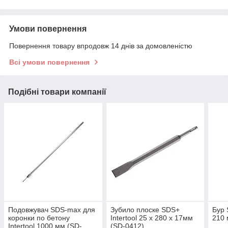
Умови повернення
Повернення товару впродовж 14 днів за домовленістю
Всі умови повернення
Подібні товари компанії
Подовжувач SDS-max для
Зубило плоске SDS+
Бур 
коронки по бетону
Intertool 25 x 280 x 17мм
210 
Intertool 1000 мм (SD-
(SD-0412)