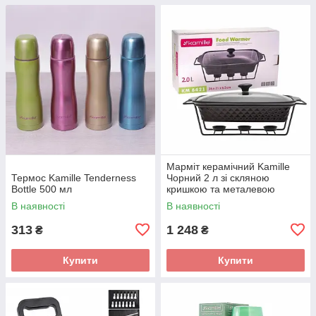
Марміт керамічний Kamille
Термос Kamille Tenderness
Чорний 2 л зі скляною
Bottle 500 мл
кришкою та металевою
підставкою KM-6421
В наявності
В наявності
313
1 248
₴
₴
Купити
Купити