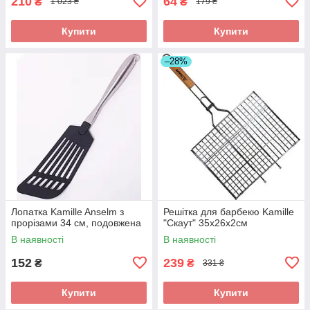
210
64
₴
₴
1 023 ₴
179 ₴
Купити
Купити
–28%
Лопатка Kamille Anselm з
Решітка для барбекю Kamille
прорізами 34 см, подовжена
"Скаут" 35х26х2см
В наявності
В наявності
152
239
₴
₴
331 ₴
Купити
Купити