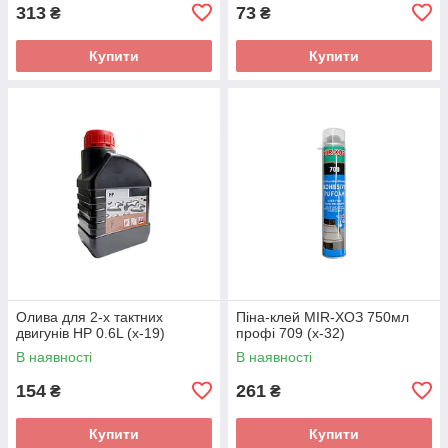
313
73
₴
₴
Купити
Купити
Олива для 2-х тактних
Піна-клей MIR-ХОЗ 750мл
двигунів HP 0.6L (х-19)
профі 709 (х-32)
В наявності
В наявності
154
261
₴
₴
Купити
Купити