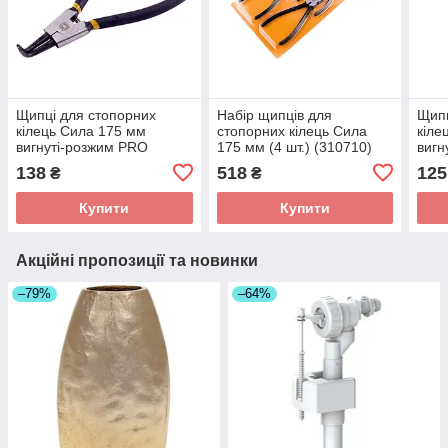
Щипці для стопорних
Набір щипців для
Щипц
кілець Сила 175 мм
стопорних кілець Сила
кіле
вигнуті-розжим PRO
175 мм (4 шт.) (310710)
вигн
(310704)
138
518
125
₴
₴
Купити
Купити
Акційні пропозиції та новинки
–79%
–64%