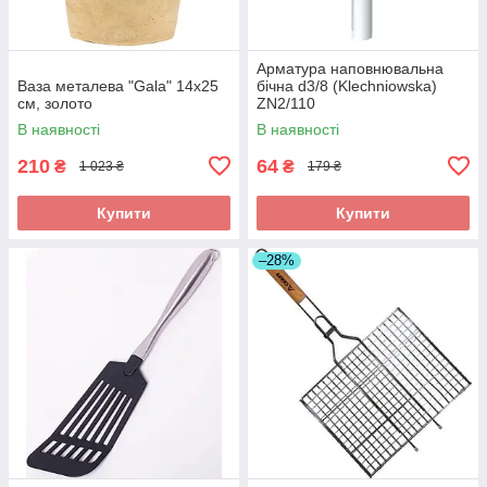
Арматура наповнювальна
Ваза металева "Gala" 14x25
бічна d3/8 (Klechniowska)
см, золото
ZN2/110
В наявності
В наявності
210
64
₴
₴
1 023 ₴
179 ₴
Купити
Купити
–28%