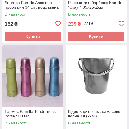
Лопатка Kamille Anselm з
Решітка для барбекю Kamille
прорізами 34 см, подовжена
"Скаут" 35х26х2см
В наявності
В наявності
152
239
₴
₴
331 ₴
Купити
Купити
Термос Kamille Tenderness
Відро харчове пластмасове
Bottle 500 мл
чорне 7л (х-34)
В наявності
В наявності