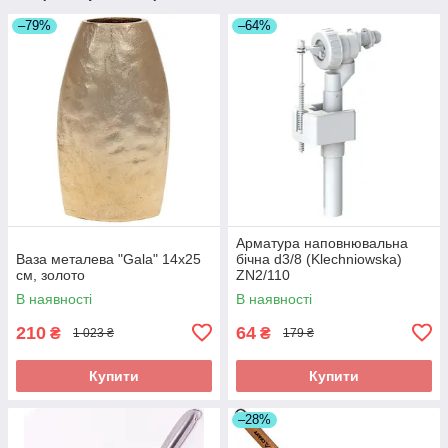
–79%
–64%
Арматура наповнювальна
Ваза металева "Gala" 14x25
бічна d3/8 (Klechniowska)
см, золото
ZN2/110
В наявності
В наявності
210
64
₴
₴
1 023 ₴
179 ₴
Купити
Купити
–28%