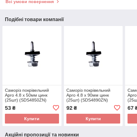
Всі умови повернення
Подібні товари компанії
Саморіз покрівельний
Саморіз покрівельний
Само
Apro 4.8 x 50мм цинк
Apro 4.8 x 90мм цинк
Apro
(25шт) (SDS4850ZN)
(25шт) (SDS4890ZN)
(25ш
53
92
67
₴
₴
Купити
Купити
Акційні пропозиції та новинки