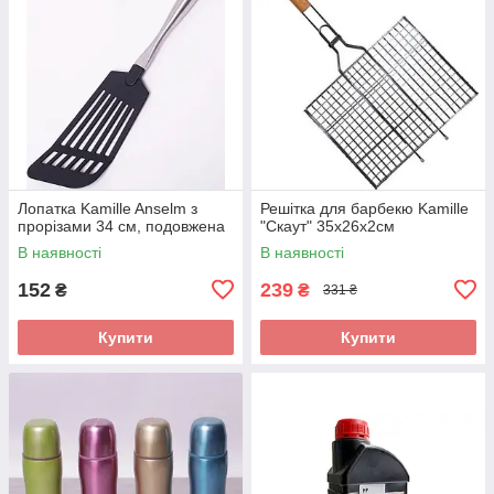
Лопатка Kamille Anselm з
Решітка для барбекю Kamille
прорізами 34 см, подовжена
"Скаут" 35х26х2см
В наявності
В наявності
152
239
₴
₴
331 ₴
Купити
Купити