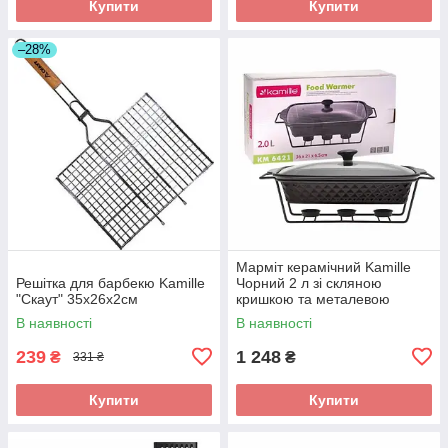
Купити
Купити
–28%
Марміт керамічний Kamille
Решітка для барбекю Kamille
Чорний 2 л зі скляною
"Скаут" 35х26х2см
кришкою та металевою
підставкою KM-6421
В наявності
В наявності
239
1 248
₴
₴
331 ₴
Купити
Купити