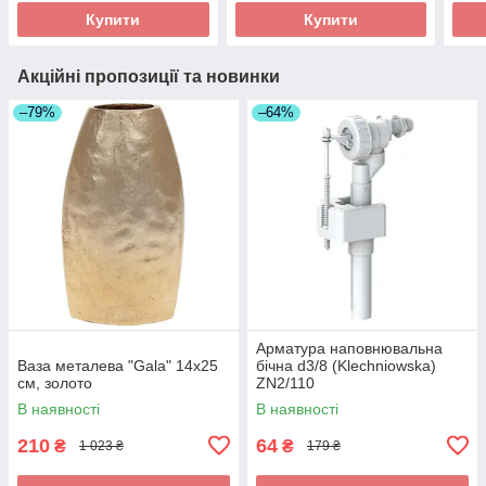
Купити
Купити
Акційні пропозиції та новинки
–79%
–64%
Арматура наповнювальна
Ваза металева "Gala" 14x25
бічна d3/8 (Klechniowska)
см, золото
ZN2/110
В наявності
В наявності
210
64
₴
₴
1 023 ₴
179 ₴