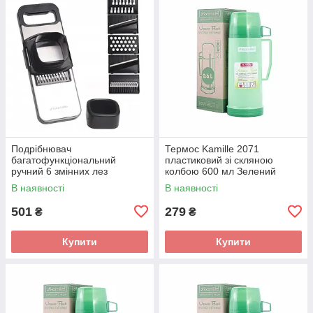
Подрібнювач
Термос Kamille 2071
багатофункціональний
пластиковий зі скляною
ручний 6 змінних лез
колбою 600 мл Зелений
КМ-3005
В наявності
В наявності
501
279
₴
₴
Купити
Купити