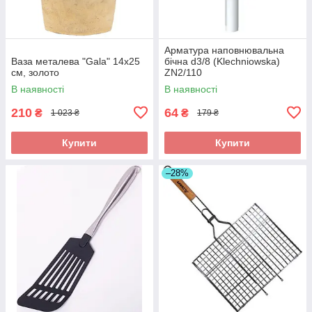
Арматура наповнювальна
Ваза металева "Gala" 14x25
бічна d3/8 (Klechniowska)
см, золото
ZN2/110
В наявності
В наявності
210
64
₴
₴
1 023 ₴
179 ₴
Купити
Купити
–28%