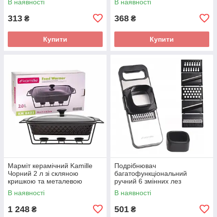
В наявності
В наявності
313
368
₴
₴
Купити
Купити
Марміт керамічний Kamille
Подрібнювач
Чорний 2 л зі скляною
багатофункціональний
кришкою та металевою
ручний 6 змінних лез
підставкою KM-6421
КМ-3005
В наявності
В наявності
1 248
501
₴
₴