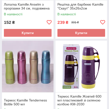
Лопатка Kamille Anselm з
Решітка для барбекю Kamille
прорізами 34 см, подовжена
"Скаут" 35х26х2см
В наявності
В наявності
152
239
₴
₴
331 ₴
Купити
Купити
Термос Kamille Жовтий 600
Термос Kamille Tenderness
мл пластиковий зі скляною
Bottle 500 мл
колбою KM-2030