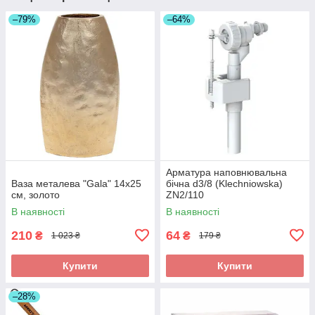
–79%
–64%
Арматура наповнювальна
Ваза металева "Gala" 14x25
бічна d3/8 (Klechniowska)
см, золото
ZN2/110
В наявності
В наявності
210
64
₴
₴
1 023 ₴
179 ₴
Купити
Купити
–28%