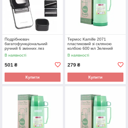
Подрібнювач
Термос Kamille 2071
багатофункціональний
пластиковий зі скляною
ручний 6 змінних лез
колбою 600 мл Зелений
КМ-3005
В наявності
В наявності
501
279
₴
₴
Купити
Купити